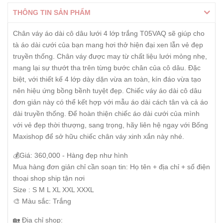
THÔNG TIN SẢN PHẨM
Chân váy áo dài cô dâu lưới 4 lớp trắng T05VAQ sẽ giúp cho
tà áo dài cưới của bạn mang hơi thở hiện đại xen lẫn vẻ đẹp
truyền thống. Chân váy được may từ chất liệu lưới mỏng nhẹ,
mang lại sự thướt tha trên từng bước chân của cô dâu. Đặc
biệt, với thiết kế 4 lớp dày dặn vừa an toàn, kín đáo vừa tạo
nên hiệu ứng bồng bềnh tuyệt đẹp. Chiếc váy áo dài cô dâu
đơn giản này có thể kết hợp với mẫu áo dài cách tân và cả áo
dài truyền thống. Để hoàn thiện chiếc áo dài cưới của mình
với vẻ đẹp thời thượng, sang trọng, hãy liên hệ ngay với Bống
Maxishop để sở hữu chiếc chân váy xinh xắn này nhé.
💰Giá: 360,000 - Hàng đẹp như hình
Mua hàng đơn giản chỉ cần soạn tin: Họ tên + địa chỉ + số điện
thoại shop ship tận nơi
Size : S M L XL XXL XXXL
🎨 Màu sắc: Trắng
🏡 Địa chỉ shop: