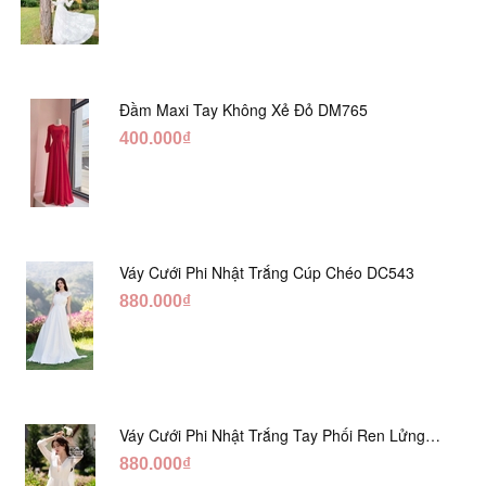
Đầm Maxi Tay Không Xẻ Đỏ DM765
400.000₫
Váy Cưới Phi Nhật Trắng Cúp Chéo DC543
880.000₫
Váy Cưới Phi Nhật Trắng Tay Phối Ren Lửng
DC554
880.000₫