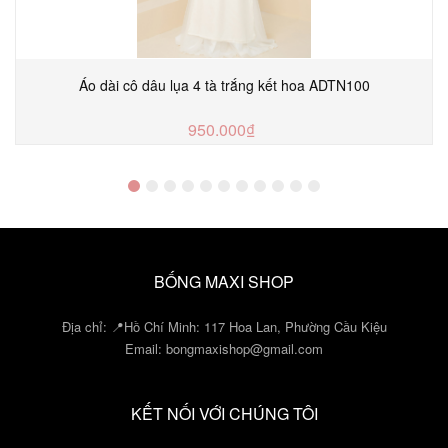
Áo dài cô dâu lụa 4 tà trắng kết hoa ADTN100
950.000₫
TUỲ CHỌN
BỐNG MAXI SHOP
Địa chỉ: 📍Hồ Chí Minh: 117 Hoa Lan, Phường Cầu Kiệu
Email:
bongmaxishop@gmail.com
KẾT NỐI VỚI CHÚNG TÔI