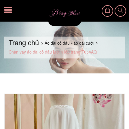
Trang chủ
Áo dài cô dâu - áo dài cưới
Chân váy áo dài cô dâu lưới 4 lớp trắng T05VAQ