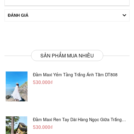
ĐÁNH GIÁ
SẢN PHẨM MUA NHIỀU
Đầm Maxi Yếm Tầng Trắng Ánh Tằm DT808
530.000₫
Đầm Maxi Ren Tay Dài Hàng Ngọc Giữa Trắng
DT730
530.000₫