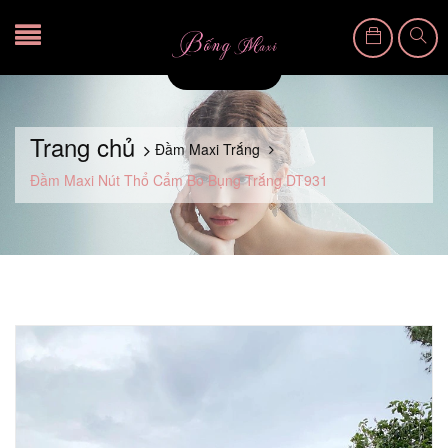
Trang chủ
Đầm Maxi Trắng
Đầm Maxi Nút Thổ Cẩm Bo Bụng Trắng DT931