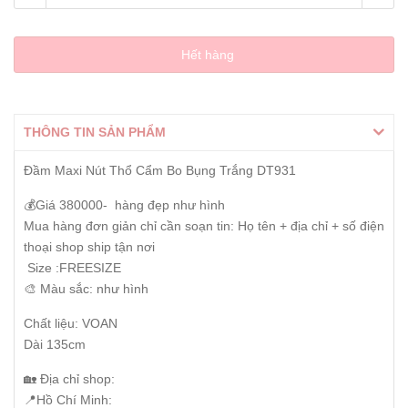
Hết hàng
THÔNG TIN SẢN PHẨM
Đầm Maxi Nút Thổ Cẩm Bo Bụng Trắng DT931
💰Giá 380000- hàng đẹp như hình
Mua hàng đơn giản chỉ cần soạn tin: Họ tên + địa chỉ + số điện
thoại shop ship tận nơi
Size :FREESIZE
🎨 Màu sắc: như hình
Chất liệu: VOAN
Dài 135cm
🏡 Địa chỉ shop:
📍Hồ Chí Minh: