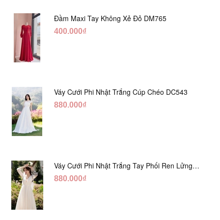
Đầm Maxi Tay Không Xẻ Đỏ DM765
400.000₫
Váy Cưới Phi Nhật Trắng Cúp Chéo DC543
880.000₫
Váy Cưới Phi Nhật Trắng Tay Phối Ren Lửng
DC554
880.000₫