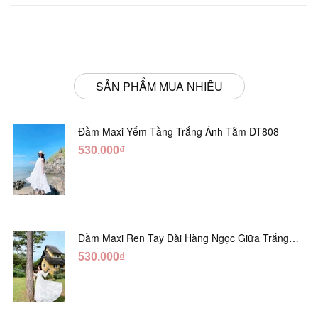
SẢN PHẨM MUA NHIỀU
Đầm Maxi Yếm Tầng Trắng Ánh Tằm DT808
530.000₫
Đầm Maxi Ren Tay Dài Hàng Ngọc Giữa Trắng
DT730
530.000₫