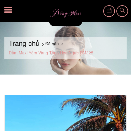
Trang chủ
Đã bán
Đầm Maxi Yếm Vàng Tầng Hoa Ngực DM325