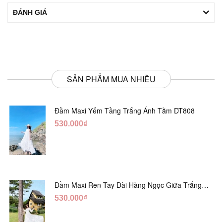
ĐÁNH GIÁ
SẢN PHẨM MUA NHIỀU
Đầm Maxi Yếm Tầng Trắng Ánh Tằm DT808
530.000₫
Đầm Maxi Ren Tay Dài Hàng Ngọc Giữa Trắng
DT730
530.000₫