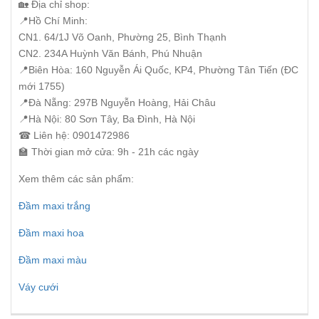
🏡 Địa chỉ shop:
📍Hồ Chí Minh:
CN1. 64/1J Võ Oanh, Phường 25, Bình Thạnh
CN2. 234A Huỳnh Văn Bánh, Phú Nhuận
📍Biên Hòa: 160 Nguyễn Ái Quốc, KP4, Phường Tân Tiến (ĐC
mới 1755)
📍Đà Nẵng: 297B Nguyễn Hoàng, Hải Châu
📍Hà Nội: 80 Sơn Tây, Ba Đình, Hà Nội
☎ Liên hệ: 0901472986
🏫 Thời gian mở cửa: 9h - 21h các ngày
Xem thêm các sản phẩm:
Đầm maxi trắng
Đầm maxi hoa
Đầm maxi màu
Váy cưới