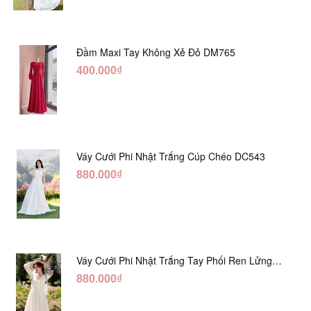
Đầm Maxi Tay Không Xẻ Đỏ DM765
400.000₫
Váy Cưới Phi Nhật Trắng Cúp Chéo DC543
880.000₫
Váy Cưới Phi Nhật Trắng Tay Phối Ren Lửng
DC554
880.000₫