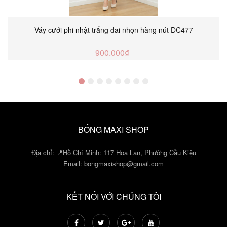
Váy cưới phi nhật trắng đai nhọn hàng nút DC477
900.000₫
TUỲ CHỌN
BỐNG MAXI SHOP
Địa chỉ: 📍Hồ Chí Minh: 117 Hoa Lan, Phường Cầu Kiệu
Email:
bongmaxishop@gmail.com
KẾT NỐI VỚI CHÚNG TÔI