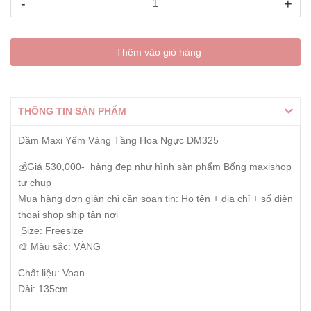
-
+
Thêm vào giỏ hàng
THÔNG TIN SẢN PHẨM
Đầm Maxi Yếm Vàng Tầng Hoa Ngực DM325
💰Giá 530,000- hàng đẹp như hình sản phẩm Bống maxishop
tự chụp
Mua hàng đơn giản chỉ cần soạn tin: Họ tên + địa chỉ + số điện
thoại shop ship tận nơi
Size: Freesize
🎨 Màu sắc: VÀNG
Chất liệu: Voan
Dài: 135cm