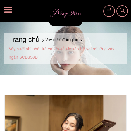
Trang chủ
Váy cưới đơn giản
Váy cưới phi nhật trễ vai đỏ xếp ly xéo trễ vai rời lửng váy
ngắn SCD356D