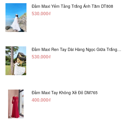
Đầm Maxi Yếm Tầng Trắng Ánh Tằm DT808
530.000₫
Đầm Maxi Ren Tay Dài Hàng Ngọc Giữa Trắng
DT730
530.000₫
Đầm Maxi Tay Không Xẻ Đỏ DM765
400.000₫