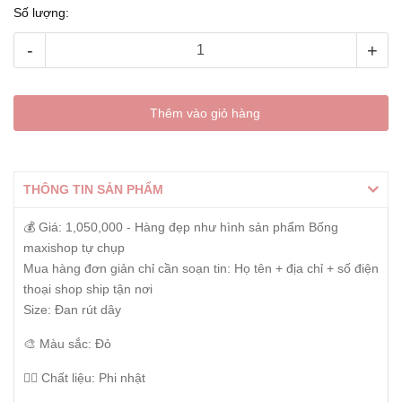
Số lượng:
-
+
Thêm vào giỏ hàng
THÔNG TIN SẢN PHẨM
💰 Giá: 1,050,000 - Hàng đẹp như hình sản phẩm Bống
maxishop tự chụp
Mua hàng đơn giản chỉ cần soạn tin: Họ tên + địa chỉ + số điện
thoại shop ship tận nơi
Size: Đan rút dây
🎨 Màu sắc: Đỏ
👰‍♀️ Chất liệu: Phi nhật