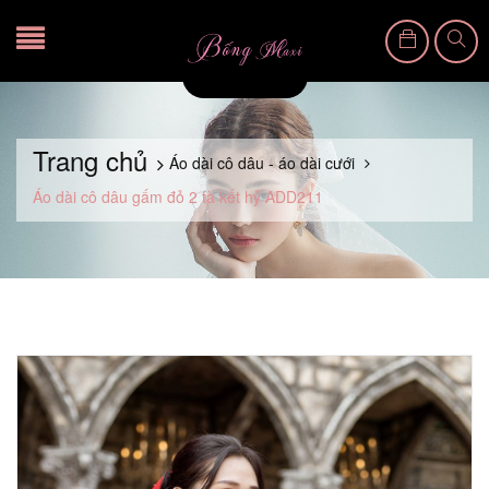
Trang chủ
Áo dài cô dâu - áo dài cưới
Áo dài cô dâu gấm đỏ 2 tà kết hỷ ADD211