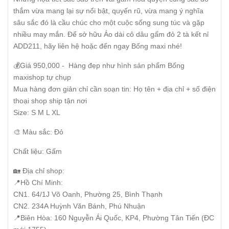
thắm vừa mang lại sự nổi bật, quyến rũ, vừa mang ý nghĩa
sâu sắc đó là cầu chúc cho một cuộc sống sung túc và gặp
nhiều may mắn. Để sở hữu Áo dài cô dâu gấm đỏ 2 tà kết nỉ
ADD211, hãy liên hệ hoặc đến ngay Bống maxi nhé!
💰Giá 950,000 - Hàng đẹp như hình sản phẩm Bống
maxishop tự chụp
Mua hàng đơn giản chỉ cần soạn tin: Họ tên + địa chỉ + số điện
thoại shop ship tận nơi
Size: S M L XL
🎨 Màu sắc: Đỏ
Chất liệu: Gấm
🏡 Địa chỉ shop:
📍Hồ Chí Minh:
CN1. 64/1J Võ Oanh, Phường 25, Bình Thạnh
CN2. 234A Huỳnh Văn Bánh, Phú Nhuận
📍Biên Hòa: 160 Nguyễn Ái Quốc, KP4, Phường Tân Tiến (ĐC