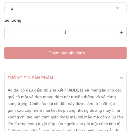
Số lượng:
-
+
Thêm vào giỏ hàng
THÔNG TIN SẢN PHẨM
Áo dài cô dâu gấm đỏ 2 tà kết nỉ ADD211 sẽ mang lại cho các
quý cô một vẻ đẹp mang đậm nét truyền thống và vô cùng
sang trọng. Chiếc áo dài cô dâu này được làm từ chất liệu
gấm cao cấp mềm mại kết hợp cùng những đường may tỉ mỉ
không chỉ tạo nên cảm giác thoải mái khi mặc mà còn giúp tôn
lên đường cong tuyệt đẹp của người con gái một cách tinh tế.
Những họa tiết sắc sảo trên vải gấm hòa quyện cùng sắc đỏ