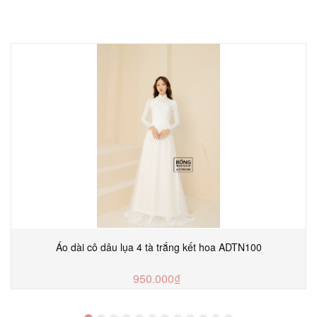
Áo dài cô dâu lụa 4 tà trắng kết hoa ADTN100
950.000₫
TUỲ CHỌN