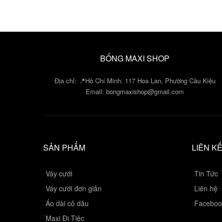
BỐNG MAXI SHOP
Địa chỉ: 📍Hồ Chí Minh: 117 Hoa Lan, Phường Cầu Kiệu
Email:
bongmaxishop@gmail.com
SẢN PHẨM
LIÊN K
Váy cưới
Tin Tức
Váy cưới đơn giản
Liên hệ
Áo dài cô dâu
Faceboo
Maxi Đi Tiệc