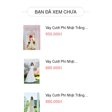
BẠN ĐÃ XEM CHƯA
Váy Cưới Phi Nhật Trắng
Đuôi Cá DC998
950.000₫
Váy Cưới Phi Nhật
Trắng Cúp Chéo DC543
880.000₫
Váy Cưới Phi Nhật Trắng
Cổ V Hàng Nút DC549
880.000₫