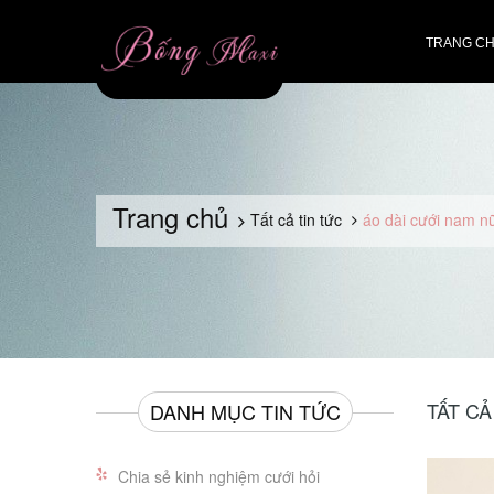
TRANG C
Trang chủ
Tất cả tin tức
áo dài cưới nam n
TẤT CẢ
DANH MỤC TIN TỨC
Chia sẻ kinh nghiệm cưới hỏi