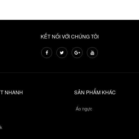
KẾT NỐI VỚI CHÚNG TÔI
ẾT NHANH
SẢN PHẨM KHÁC
Áo ngực
k