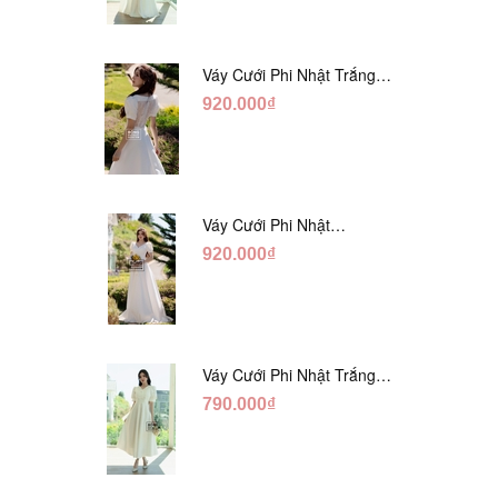
Váy Cưới Phi Nhật Trắng
Xếp Li Eo Lưng Ren
920.000₫
DC547
Váy Cưới Phi Nhật
Đỏ/Trăng Cổ Tim Hạt
920.000₫
Ngọc DC548
Váy Cưới Phi Nhật Trắng
Đính Hoa Ngọc Trai Lửng
790.000₫
DC465