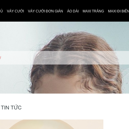
HỦ
VÁY CƯỚI
VÁY CƯỚI ĐƠN GIẢN
ÁO DÀI
MAXI TRẮNG
MAXI ĐI BIỂ
ữ
 TIN TỨC