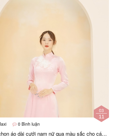
03
11
axi
0 Bình luận
chọn áo dài cưới nam nữ qua màu sắc cho các