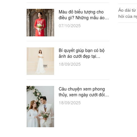
cặp đôi
Áo dài từ
Màu đỏ biểu tượng cho
hỏi của n
điều gì? Những mẫu áo
truyền thố
dài đỏ cô dâu tuyệt đẹp
07/10/2025
Bí quyết giúp bạn có bộ
ảnh áo cưới đẹp tại
Studio
18/09/2025
Câu chuyện xem phong
thủy, xem ngày cưới đối
với vợ chồng khắc tuổi
18/09/2025