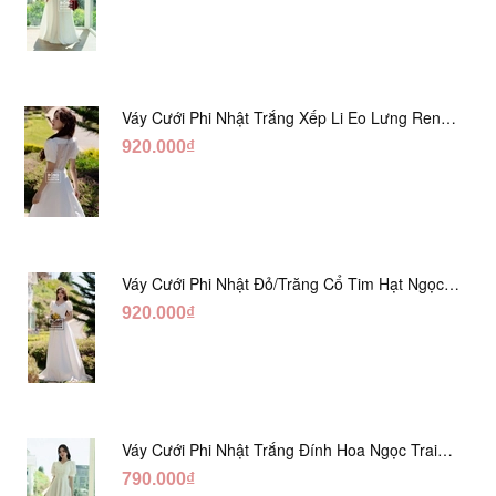
Váy Cưới Phi Nhật Trắng Xếp Li Eo Lưng Ren
DC547
920.000₫
Váy Cưới Phi Nhật Đỏ/Trăng Cổ Tim Hạt Ngọc
DC548
920.000₫
Váy Cưới Phi Nhật Trắng Đính Hoa Ngọc Trai
Lửng DC465
790.000₫