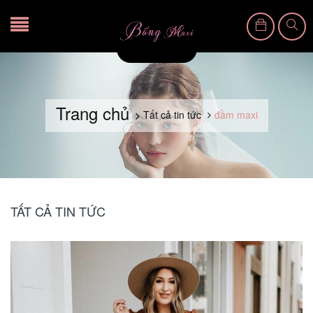
Trang chủ
Tất cả tin tức
đầm maxi
TẤT CẢ TIN TỨC