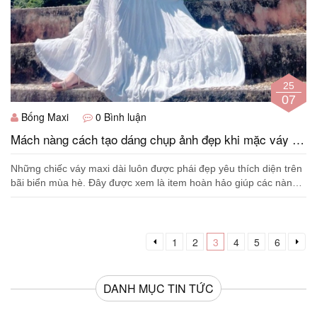
25
07
Bống Maxi
0 Bình luận
Mách nàng cách tạo dáng chụp ảnh đẹp khi mặc váy đi
biển
Những chiếc váy maxi dài luôn được phái đẹp yêu thích diện trên
bãi biển mùa hè. Đây được xem là item hoàn hảo giúp các nàng
sành điệu tự tin tỏa s...
1
2
3
4
5
6
DANH MỤC TIN TỨC