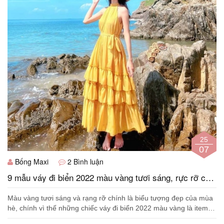
25
07
Bống Maxi
2 Bình luận
9 mẫu váy đi biển 2022 màu vàng tươi sáng, rực rỡ cả
mùa hè
Màu vàng tươi sáng và rạng rỡ chính là biểu tượng đẹp của mùa
hè, chính vì thế những chiếc váy đi biển 2022 màu vàng là item
được nhiều cô gái yêu ...