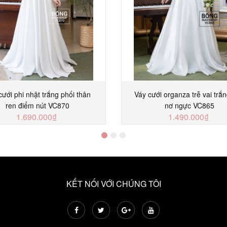
cưới phi nhật trắng phối thân
Váy cưới organza trễ vai trắn
ren điểm nút VC870
nơ ngực VC865
1.690.000₫
1.490.000₫
MUA NGAY
MUA NGAY
KẾT NỐI VỚI CHÚNG TÔI