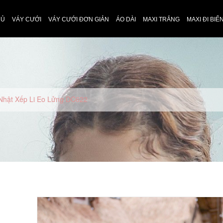
HỦ
VÁY CƯỚI
VÁY CƯỚI ĐƠN GIẢN
ÁO DÀI
MAXI TRẮNG
MAXI ĐI BIỂ
 Nhật Xếp Li Eo Lửng DC622