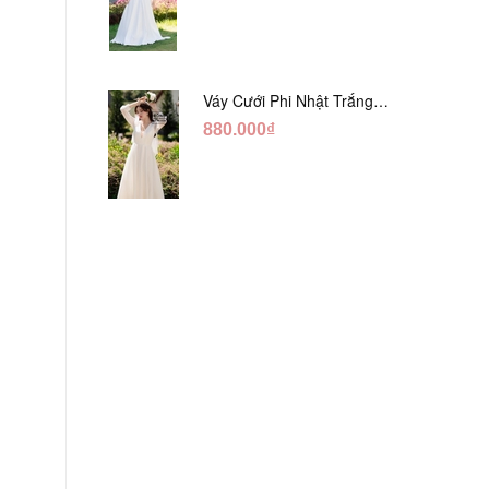
Váy Cưới Phi Nhật Trắng
Tay Phối Ren Lửng DC554
880.000₫