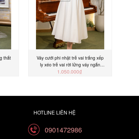
g thắt
Váy cưới phi nhật trễ vai trắng xếp
Váy 
ly xéo trễ vai rời lửng váy ngắn
x
1.050.000₫
SCD356T
MUA NGAY
HOTLINE LIÊN HỆ
0901472986