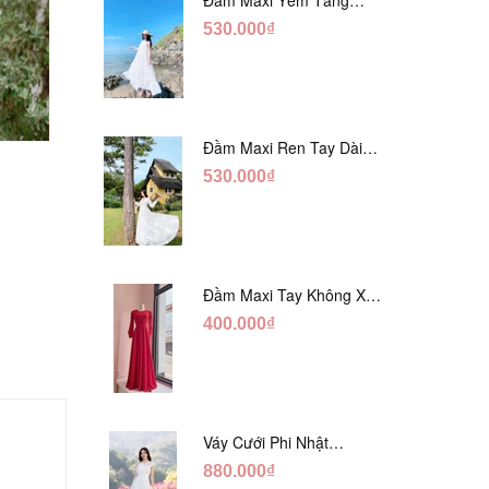
Trắng Ánh Tằm DT808
530.000₫
Đầm Maxi Ren Tay Dài
Hàng Ngọc Giữa Trắng
530.000₫
DT730
prev
next
Đầm Maxi Tay Không Xẻ
Đỏ DM765
400.000₫
Váy Cưới Phi Nhật
Trắng Cúp Chéo DC543
880.000₫