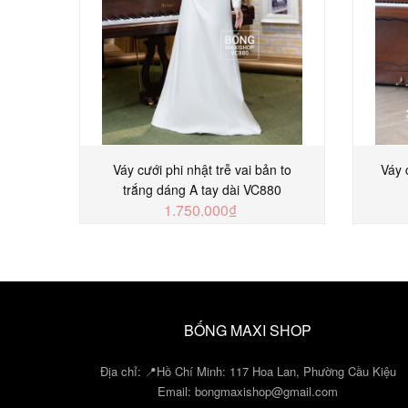
Váy cưới phi nhật trễ vai bản to
Váy 
trắng dáng A tay dài VC880
1.750.000₫
MUA NGAY
BỐNG MAXI SHOP
Địa chỉ: 📍Hồ Chí Minh: 117 Hoa Lan, Phường Cầu Kiệu
Email:
bongmaxishop@gmail.com