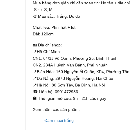
Mua hàng đơn giản chỉ cần soạn tin: Họ tên + địa chỉ
Size: S, M
🎨 Màu sắc: Trắng, Đỏ đô
Chất liệu: Phi nhật + lót
Dài: 120cm
🏡 Địa chỉ shop:
📍Hồ Chí Minh:
CN1. 64/1J Võ Oanh, Phường 25, Bình Thạnh
CN2. 234A Huỳnh Văn Bánh, Phú Nhuận
📍Biên Hòa: 160 Nguyễn Ái Quốc, KP4, Phường Tân
📍Đà Nẵng: 297B Nguyễn Hoàng, Hải Châu
📍Hà Nội: 80 Sơn Tây, Ba Đình, Hà Nội
☎ Liên hệ: 0901472986
🏫 Thời gian mở cửa: 9h - 21h các ngày
Xem thêm các sản phẩm:
Đầm maxi trắng