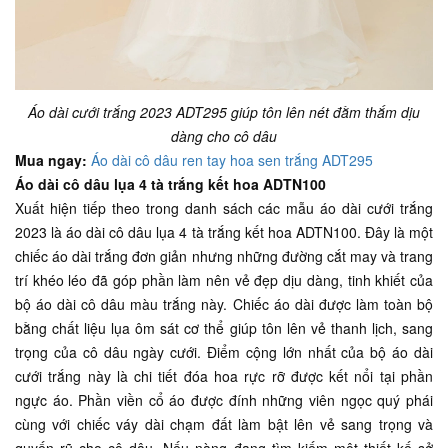
Áo dài cưới trắng 2023 ADT295 giúp tôn lên nét đằm thắm dịu
dàng cho cô dâu
Mua ngay:
Áo dài cô dâu ren tay hoa sen trắng ADT295
Áo dài cô dâu lụa 4 tà trắng kết hoa ADTN100
Xuất hiện tiếp theo trong danh sách các mẫu áo dài cưới trắng
2023 là áo dài cô dâu lụa 4 tà trắng kết hoa ADTN100. Đây là một
chiếc áo dài trắng đơn giản nhưng những đường cắt may và trang
trí khéo léo đã góp phần làm nên vẻ đẹp dịu dàng, tinh khiết của
bộ áo dài cô dâu màu trắng này. Chiếc áo dài được làm toàn bộ
bằng chất liệu lụa ôm sát cơ thể giúp tôn lên vẻ thanh lịch, sang
trọng của cô dâu ngày cưới. Điểm cộng lớn nhất của bộ áo dài
cưới trắng này là chi tiết đóa hoa rực rỡ được kết nổi tại phần
ngực áo. Phần viền cổ áo được đính những viên ngọc quý phái
cùng với chiếc váy dài chạm đất làm bật lên vẻ sang trọng và