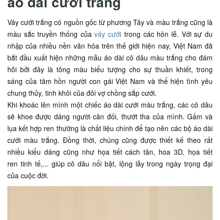
áo dài cưới trắng
Váy cưới trắng có nguồn gốc từ phương Tây và màu trắng cũng là
màu sắc truyền thống của
váy cưới
trong các hôn lễ. Với sự du
nhập của nhiều nền văn hóa trên thế giới hiện nay, Việt Nam đã
bắt đầu xuất hiện những mẫu áo dài cô dâu màu trắng cho đám
hỏi bởi đây là tông màu biểu tượng cho sự thuần khiết, trong
sáng của tâm hồn người con gái Việt Nam và thể hiện tình yêu
chung thủy, tinh khôi của đôi vợ chồng sắp cưới.
Khi khoác lên mình một chiếc áo dài cưới màu trắng, các cô dâu
sẽ khoe được dáng người cân đối, thướt tha của mình. Gấm và
lụa kết hợp ren thường là chất liệu chính để tạo nên các bộ áo dài
cưới màu trắng. Đồng thời, chúng cũng được thiết kế theo rất
nhiều kiểu dáng cũng như họa tiết cách tân, hoa 3D, họa tiết
ren tinh tế,... giúp cô dâu nổi bật, lộng lẫy trong ngày trọng đại
của cuộc đời.