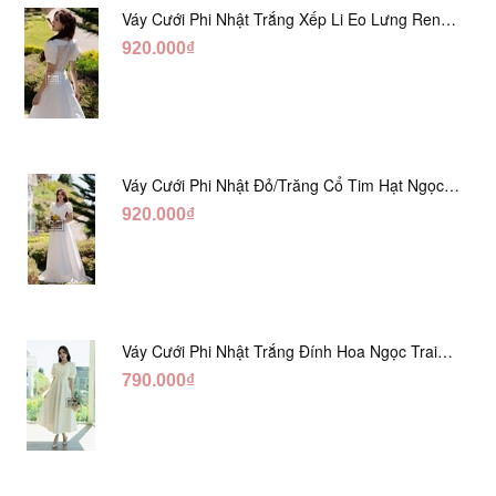
Váy Cưới Phi Nhật Trắng Xếp Li Eo Lưng Ren
DC547
920.000₫
Váy Cưới Phi Nhật Đỏ/Trăng Cổ Tim Hạt Ngọc
DC548
920.000₫
Váy Cưới Phi Nhật Trắng Đính Hoa Ngọc Trai
Lửng DC465
790.000₫