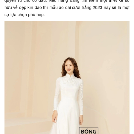
quyến rũ cho cô dâu. Nếu nàng đang tìm kiếm một thiết kế sở
hữu vẻ đẹp kín đáo thì mẫu áo dài cưới trắng 2023 này sẽ là một
sự lựa chọn phù hợp.