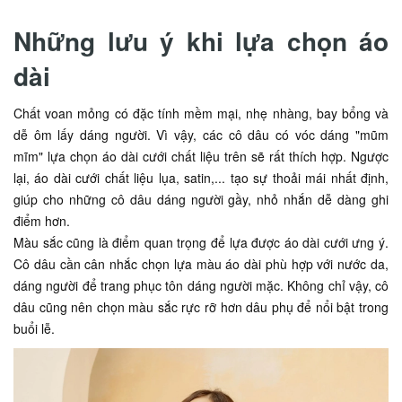
Những lưu ý khi lựa chọn áo
dài
Chất voan mỏng có đặc tính mềm mại, nhẹ nhàng, bay bổng và
dễ ôm lấy dáng người. Vì vậy, các cô dâu có vóc dáng "mũm
mĩm" lựa chọn áo dài cưới chất liệu trên sẽ rất thích hợp. Ngược
lại, áo dài cưới chất liệu lụa, satin,... tạo sự thoải mái nhất định,
giúp cho những cô dâu dáng người gầy, nhỏ nhắn dễ dàng ghi
điểm hơn.
Màu sắc cũng là điểm quan trọng để lựa được áo dài cưới ưng ý.
Cô dâu cần cân nhắc chọn lựa màu áo dài phù hợp với nước da,
dáng người để trang phục tôn dáng người mặc. Không chỉ vậy, cô
dâu cũng nên chọn màu sắc rực rỡ hơn dâu phụ để nổi bật trong
buổi lễ.