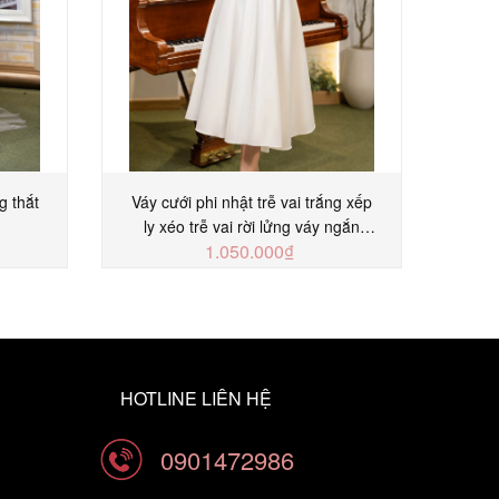
g thắt
Váy cưới phi nhật trễ vai trắng xếp
Váy 
ly xéo trễ vai rời lửng váy ngắn
x
1.050.000₫
SCD356T
MUA NGAY
HOTLINE LIÊN HỆ
0901472986