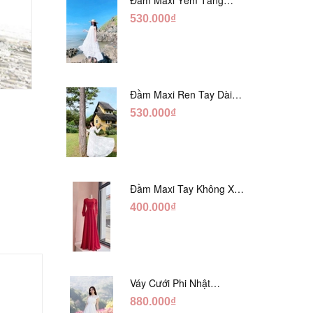
Trắng Ánh Tằm DT808
530.000₫
Đầm Maxi Ren Tay Dài
Hàng Ngọc Giữa Trắng
530.000₫
DT730
prev
next
Đầm Maxi Tay Không Xẻ
Đỏ DM765
400.000₫
Váy Cưới Phi Nhật
Trắng Cúp Chéo DC543
880.000₫