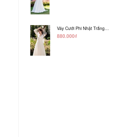
Váy Cưới Phi Nhật Trắng
Tay Phối Ren Lửng DC554
880.000₫