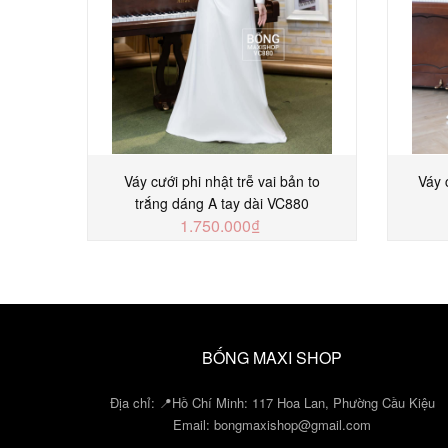
Váy cưới phi nhật trễ vai bản to
Váy 
trắng dáng A tay dài VC880
1.750.000₫
MUA NGAY
BỐNG MAXI SHOP
Địa chỉ: 📍Hồ Chí Minh: 117 Hoa Lan, Phường Cầu Kiệu
Email:
bongmaxishop@gmail.com