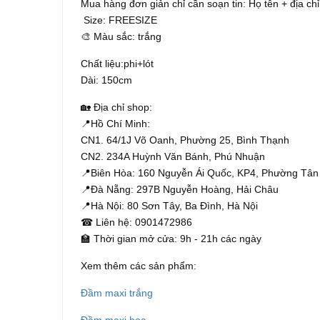
Mua hàng đơn giản chỉ cần soạn tin: Họ tên + địa chỉ
Size: FREESIZE
🎨 Màu sắc: trắng
Chất liệu:phi+lót
Dài: 150cm
🏡 Địa chỉ shop:
📍Hồ Chí Minh:
CN1. 64/1J Võ Oanh, Phường 25, Bình Thạnh
CN2. 234A Huỳnh Văn Bánh, Phú Nhuận
📍Biên Hòa: 160 Nguyễn Ái Quốc, KP4, Phường Tân
📍Đà Nẵng: 297B Nguyễn Hoàng, Hải Châu
📍Hà Nội: 80 Sơn Tây, Ba Đình, Hà Nội
☎ Liên hệ: 0901472986
🏫 Thời gian mở cửa: 9h - 21h các ngày
Xem thêm các sản phẩm:
Đầm maxi trắng