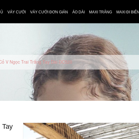
HỦ
VÁY CƯỚI
VÁY CƯỚI ĐƠN GIẢN
ÁO DÀI
MAXI TRẮNG
MAXI ĐI BIỂ
 Cổ V Ngọc Trai Trắng Tay Dài DC520
 Tay