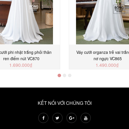
cưới phi nhật trắng phối thân
Váy cưới organza trễ vai trắn
ren điểm nút VC870
nơ ngực VC865
1.690.000₫
1.490.000₫
MUA NGAY
MUA NGAY
KẾT NỐI VỚI CHÚNG TÔI