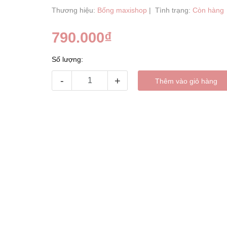
Thương hiệu:
Bống maxishop
|
Tình trạng:
Còn hàng
790.000₫
Số lượng:
-
+
Thêm vào giỏ hàng