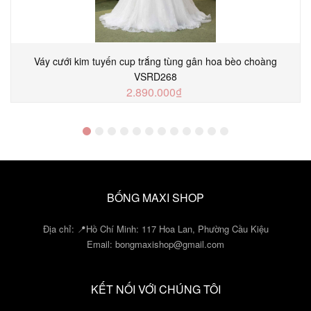
Váy cưới kim tuyến cup trắng tùng gân hoa bèo choàng
VSRD268
2.890.000₫
MUA NGAY
BỐNG MAXI SHOP
Địa chỉ: 📍Hồ Chí Minh: 117 Hoa Lan, Phường Cầu Kiệu
Email:
bongmaxishop@gmail.com
KẾT NỐI VỚI CHÚNG TÔI