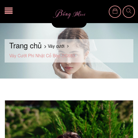
Trang chủ
Váy cưới
Váy Cưới Phi Nhật Cổ Bèo DC650