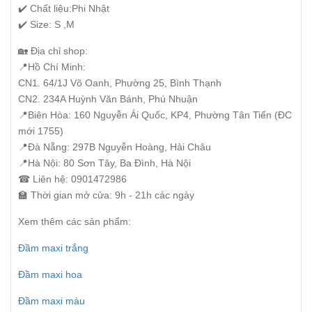
✔️ Chất liệu:Phi Nhật
✔️ Size: S ,M
🏡 Địa chỉ shop:
📍Hồ Chí Minh:
CN1. 64/1J Võ Oanh, Phường 25, Bình Thạnh
CN2. 234A Huỳnh Văn Bánh, Phú Nhuận
📍Biên Hòa: 160 Nguyễn Ái Quốc, KP4, Phường Tân Tiến (ĐC
mới 1755)
📍Đà Nẵng: 297B Nguyễn Hoàng, Hải Châu
📍Hà Nội: 80 Sơn Tây, Ba Đình, Hà Nội
☎ Liên hệ: 0901472986
🏫 Thời gian mở cửa: 9h - 21h các ngày
Xem thêm các sản phẩm:
Đầm maxi trắng
Đầm maxi hoa
Đầm maxi màu