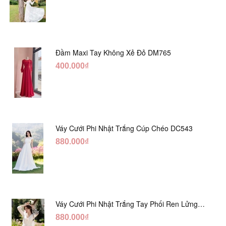
Đầm Maxi Tay Không Xẻ Đỏ DM765
400.000₫
Váy Cưới Phi Nhật Trắng Cúp Chéo DC543
880.000₫
Váy Cưới Phi Nhật Trắng Tay Phối Ren Lửng
DC554
880.000₫