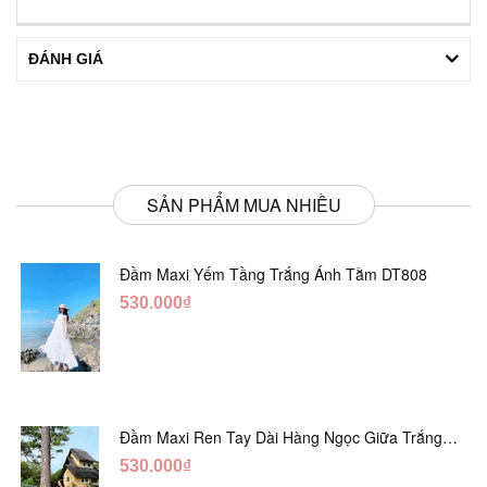
ĐÁNH GIÁ
SẢN PHẨM MUA NHIỀU
Đầm Maxi Yếm Tầng Trắng Ánh Tằm DT808
530.000₫
Đầm Maxi Ren Tay Dài Hàng Ngọc Giữa Trắng
DT730
530.000₫