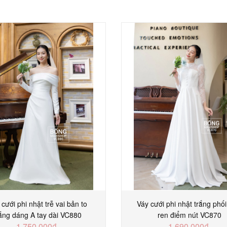
 cưới phi nhật trễ vai bản to
Váy cưới phi nhật trắng phối
rắng dáng A tay dài VC880
ren điểm nút VC870
1.750.000₫
1.690.000₫