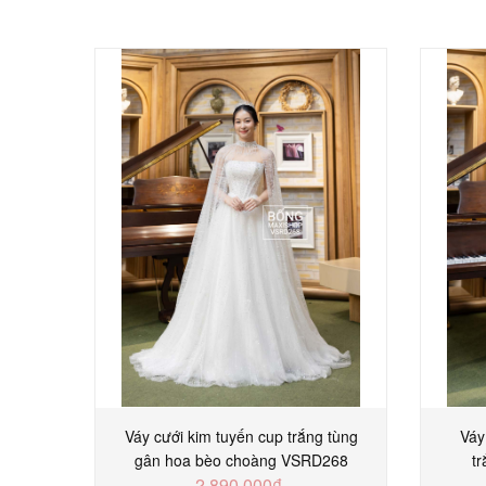
Váy cưới kim tuyến cup trắng tùng
Váy
gân hoa bèo choàng VSRD268
t
2.890.000₫