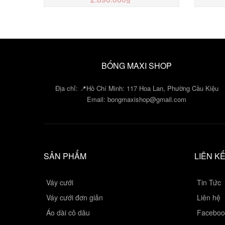
MUA NGAY
BỐNG MAXI SHOP
Địa chỉ: 📍Hồ Chí Minh: 117 Hoa Lan, Phường Cầu Kiệu
Email:
bongmaxishop@gmail.com
SẢN PHẨM
LIÊN K
Váy cưới
Tin Tức
Váy cưới đơn giản
Liên hệ
Áo dài cô dâu
Faceboo