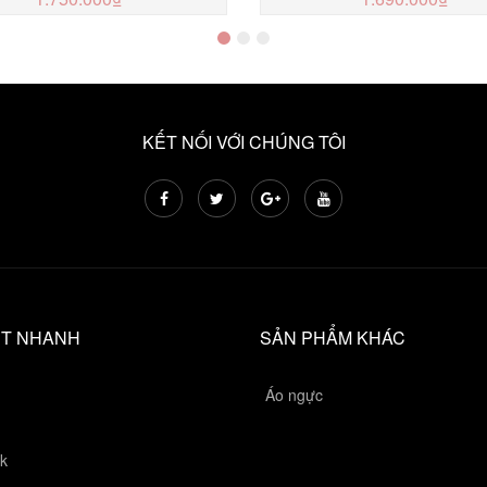
MUA NGAY
MUA NGAY
KẾT NỐI VỚI CHÚNG TÔI
ẾT NHANH
SẢN PHẨM KHÁC
Áo ngực
k