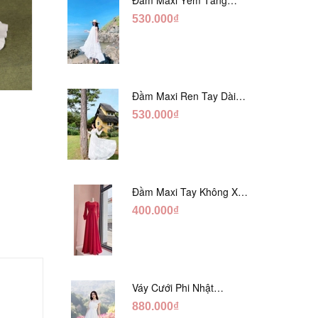
Trắng Ánh Tằm DT808
530.000₫
Đầm Maxi Ren Tay Dài
Hàng Ngọc Giữa Trắng
530.000₫
DT730
prev
next
Đầm Maxi Tay Không Xẻ
Đỏ DM765
400.000₫
Váy Cưới Phi Nhật
Trắng Cúp Chéo DC543
880.000₫