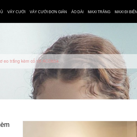
HỦ
VÁY CƯỚI
VÁY CƯỚI ĐƠN GIẢN
ÁO DÀI
MAXI TRẮNG
MAXI ĐI BIỂ
nơ eo trắng kèm cổ rời ACD654
 kèm