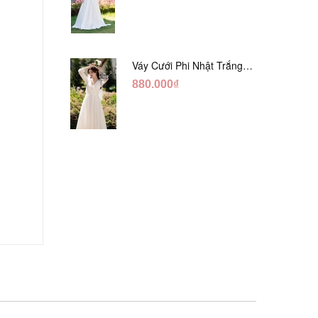
Váy Cưới Phi Nhật Trắng
Tay Phối Ren Lửng DC554
880.000₫