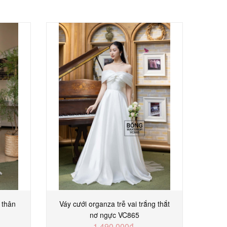
 thân
Váy cưới organza trễ vai trắng thắt
Váy 
nơ ngực VC865
ly 
1.490.000₫