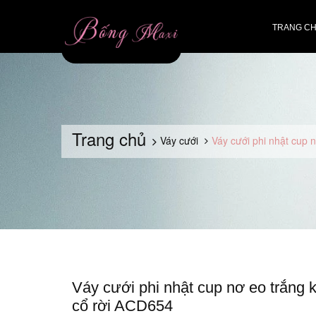
TRANG C
Trang chủ
Váy cưới
Váy cưới phi nhật cup 
Váy cưới phi nhật cup nơ eo trắng
cổ rời ACD654