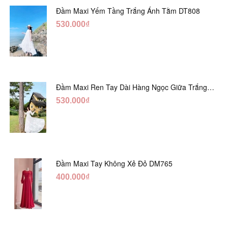
Đầm Maxi Yếm Tầng Trắng Ánh Tằm DT808
530.000₫
Đầm Maxi Ren Tay Dài Hàng Ngọc Giữa Trắng
DT730
530.000₫
Đầm Maxi Tay Không Xẻ Đỏ DM765
400.000₫