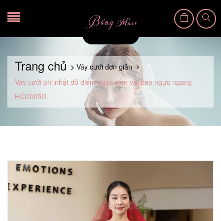
Trang chủ
Váy cưới đơn giản
Váy cưới phi nhật đỏ điểm ngọc viền vai bèo ngực ngang
HCD005D