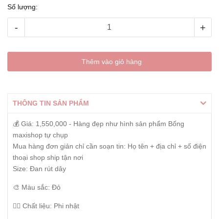
Số lượng:
-
+
Thêm vào giỏ hàng
THÔNG TIN SẢN PHẨM
💰 Giá: 1,550,000 - Hàng đẹp như hình sản phẩm Bống
maxishop tự chụp
Mua hàng đơn giản chỉ cần soạn tin: Họ tên + địa chỉ + số điện
thoại shop ship tận nơi
Size: Đan rút dây
🎨 Màu sắc: Đỏ
👰‍♀️ Chất liệu: Phi nhật