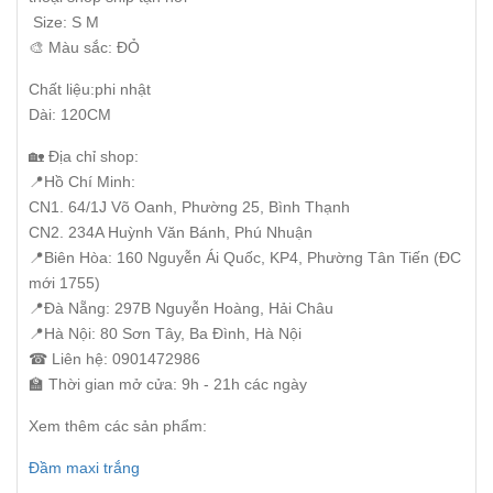
Size: S M
🎨 Màu sắc: ĐỎ
Chất liệu:phi nhật
Dài: 120CM
🏡 Địa chỉ shop:
📍Hồ Chí Minh:
CN1. 64/1J Võ Oanh, Phường 25, Bình Thạnh
CN2. 234A Huỳnh Văn Bánh, Phú Nhuận
📍Biên Hòa: 160 Nguyễn Ái Quốc, KP4, Phường Tân Tiến (ĐC
mới 1755)
📍Đà Nẵng: 297B Nguyễn Hoàng, Hải Châu
📍Hà Nội: 80 Sơn Tây, Ba Đình, Hà Nội
☎ Liên hệ: 0901472986
🏫 Thời gian mở cửa: 9h - 21h các ngày
Xem thêm các sản phẩm:
Đầm maxi trắng