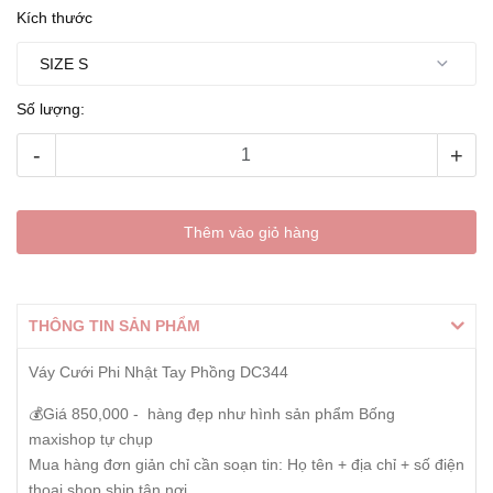
Kích thước
Số lượng:
-
+
Thêm vào giỏ hàng
THÔNG TIN SẢN PHẨM
Váy Cưới Phi Nhật Tay Phồng DC344
💰Giá 850,000 - hàng đẹp như hình sản phẩm Bống
maxishop tự chụp
Mua hàng đơn giản chỉ cần soạn tin: Họ tên + địa chỉ + số điện
thoại shop ship tận nơi