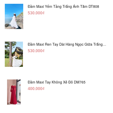
Đầm Maxi Yếm Tầng Trắng Ánh Tằm DT808
530.000₫
Đầm Maxi Ren Tay Dài Hàng Ngọc Giữa Trắng
DT730
530.000₫
Đầm Maxi Tay Không Xẻ Đỏ DM765
400.000₫