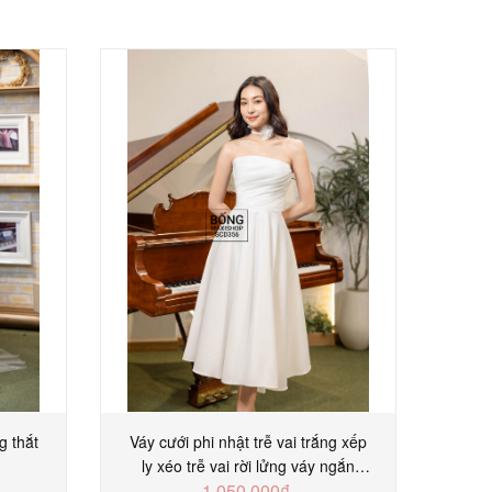
g thắt
Váy cưới phi nhật trễ vai trắng xếp
Váy 
ly xéo trễ vai rời lửng váy ngắn
x
1.050.000₫
SCD356T