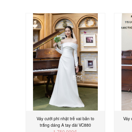
Váy cưới phi nhật trễ vai bản to
Váy 
trắng dáng A tay dài VC880
1.750.000₫