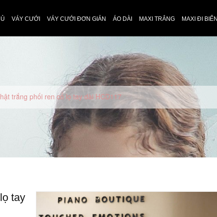
HỦ
VÁY CƯỚI
VÁY CƯỚI ĐƠN GIẢN
ÁO DÀI
MAXI TRẮNG
MAXI ĐI BIỂ
nhật trắng phối ren cổ lọ tay dài HCD117
lọ tay