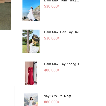
Trắng Ánh Tằm DT808
530.000₫
Đầm Maxi Ren Tay Dài
Hàng Ngọc Giữa Trắng
530.000₫
DT730
prev
next
Đầm Maxi Tay Không Xẻ
Đỏ DM765
400.000₫
Váy Cưới Phi Nhật
Trắng Cúp Chéo DC543
880.000₫