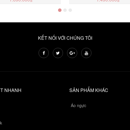
MUA NGAY
MUA NGAY
KẾT NỐI VỚI CHÚNG TÔI
ẾT NHANH
SẢN PHẨM KHÁC
Áo ngực
k