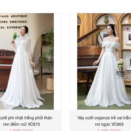
cưới phi nhật trắng phối thân
Váy cưới organza trễ vai trắn
ren điểm nút VC870
nơ ngực VC865
1.690.000₫
1.490.000₫