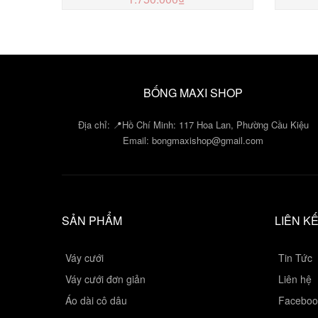
MUA NGAY
BỐNG MAXI SHOP
Địa chỉ: 📍Hồ Chí Minh: 117 Hoa Lan, Phường Cầu Kiệu
Email:
bongmaxishop@gmail.com
SẢN PHẨM
LIÊN K
Váy cưới
Tin Tức
Váy cưới đơn giản
Liên hệ
Áo dài cô dâu
Faceboo