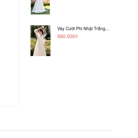
Váy Cưới Phi Nhật Trắng
Tay Phối Ren Lửng DC554
880.000₫