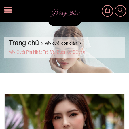
Trang chủ
Váy cưới đơn giản
Váy Cưới Phi Nhật Trễ Vai Đuôi Nơ DC910