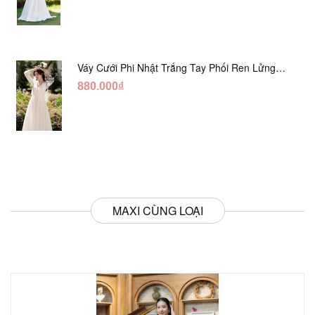
Váy Cưới Phi Nhật Trắng Tay Phối Ren Lửng
DC554
880.000₫
MAXI CÙNG LOẠI