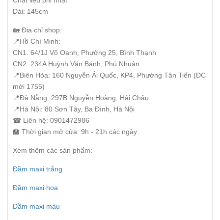
Chất liệu:phi nhật
Dài: 145cm
🏡 Địa chỉ shop:
📍Hồ Chí Minh:
CN1. 64/1J Võ Oanh, Phường 25, Bình Thạnh
CN2. 234A Huỳnh Văn Bánh, Phú Nhuận
📍Biên Hòa: 160 Nguyễn Ái Quốc, KP4, Phường Tân Tiến (ĐC
mới 1755)
📍Đà Nẵng: 297B Nguyễn Hoàng, Hải Châu
📍Hà Nội: 80 Sơn Tây, Ba Đình, Hà Nội
☎ Liên hệ: 0901472986
🏫 Thời gian mở cửa: 9h - 21h các ngày
Xem thêm các sản phẩm:
Đầm maxi trắng
Đầm maxi hoa
Đầm maxi màu