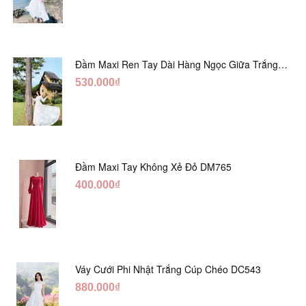
Đầm Maxi Ren Tay Dài Hàng Ngọc Giữa Trắng
DT730
530.000₫
Đầm Maxi Tay Không Xẻ Đỏ DM765
400.000₫
Váy Cưới Phi Nhật Trắng Cúp Chéo DC543
880.000₫