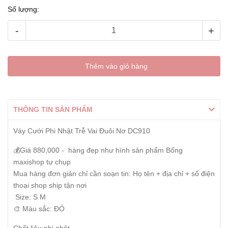
Số lượng:
-
+
Thêm vào giỏ hàng
THÔNG TIN SẢN PHẨM
Váy Cưới Phi Nhật Trễ Vai Đuôi Nơ DC910
💰Giá 880,000 - hàng đẹp như hình sản phẩm Bống
maxishop tự chụp
Mua hàng đơn giản chỉ cần soạn tin: Họ tên + địa chỉ + số điện
thoại shop ship tận nơi
Size: S M
🎨 Màu sắc: ĐỎ