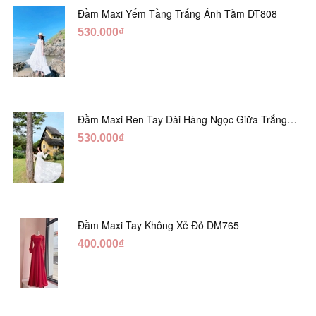
Đầm Maxi Yếm Tầng Trắng Ánh Tằm DT808
530.000₫
Đầm Maxi Ren Tay Dài Hàng Ngọc Giữa Trắng
DT730
530.000₫
Đầm Maxi Tay Không Xẻ Đỏ DM765
400.000₫