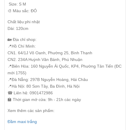
Size: S M
🎨 Màu sắc: ĐỎ
Chất liệu:phi nhật
Dài: 120cm
🏡 Địa chỉ shop:
📍Hồ Chí Minh:
CN1. 64/1J Võ Oanh, Phường 25, Bình Thạnh
CN2. 234A Huỳnh Văn Bánh, Phú Nhuận
📍Biên Hòa: 160 Nguyễn Ái Quốc, KP4, Phường Tân Tiến (ĐC
mới 1755)
📍Đà Nẵng: 297B Nguyễn Hoàng, Hải Châu
📍Hà Nội: 80 Sơn Tây, Ba Đình, Hà Nội
☎ Liên hệ: 0901472986
🏫 Thời gian mở cửa: 9h - 21h các ngày
Xem thêm các sản phẩm:
Đầm maxi trắng