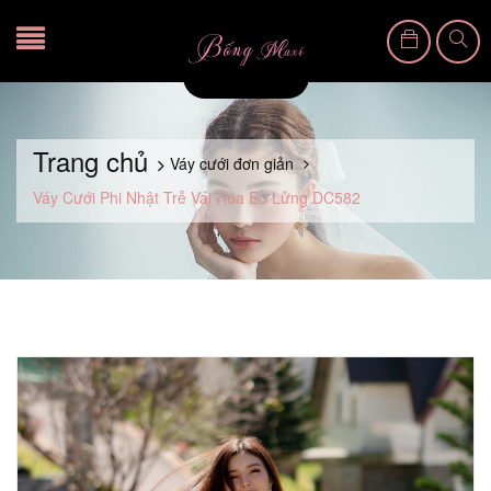
Trang chủ
Váy cưới đơn giản
Váy Cưới Phi Nhật Trễ Vai Hoa Eo Lửng DC582