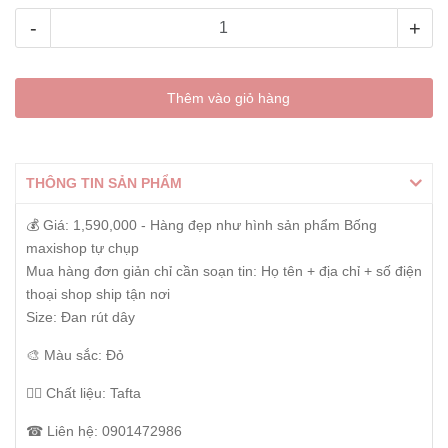
-
+
Thêm vào giỏ hàng
THÔNG TIN SẢN PHẨM
💰 Giá: 1,590,000 - Hàng đẹp như hình sản phẩm Bống
maxishop tự chụp
Mua hàng đơn giản chỉ cần soạn tin: Họ tên + địa chỉ + số điện
thoại shop ship tận nơi
Size: Đan rút dây
🎨 Màu sắc: Đỏ
👰‍♀️ Chất liệu: Tafta
☎ Liên hệ: 0901472986