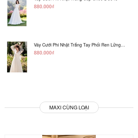
880.000₫
Váy Cưới Phi Nhật Trắng Tay Phối Ren Lửng
DC554
880.000₫
MAXI CÙNG LOẠI