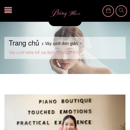
Trang chủ
Váy cưới đơn giản
Váy cưới tafta trễ vai lệch đỏ HCD161D