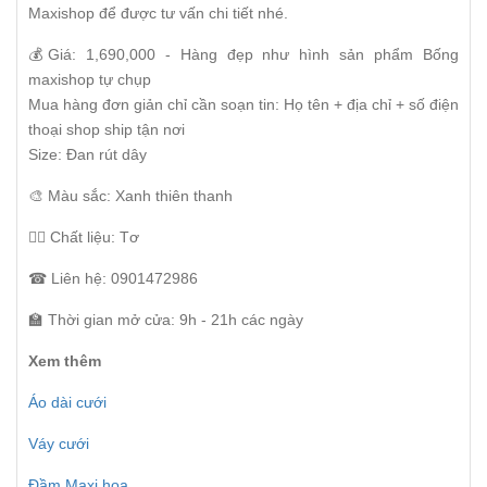
Maxishop để được tư vấn chi tiết nhé.
💰Giá: 1,690,000 - Hàng đẹp như hình sản phẩm Bống
maxishop tự chụp
Mua hàng đơn giản chỉ cần soạn tin: Họ tên + địa chỉ + số điện
thoại shop ship tận nơi
Size: Đan rút dây
🎨 Màu sắc: Xanh thiên thanh
👰‍♀️ Chất liệu: Tơ
☎ Liên hệ: 0901472986
🏫 Thời gian mở cửa: 9h - 21h các ngày
Xem thêm
Áo dài cưới
Váy cưới
Đầm Maxi hoa