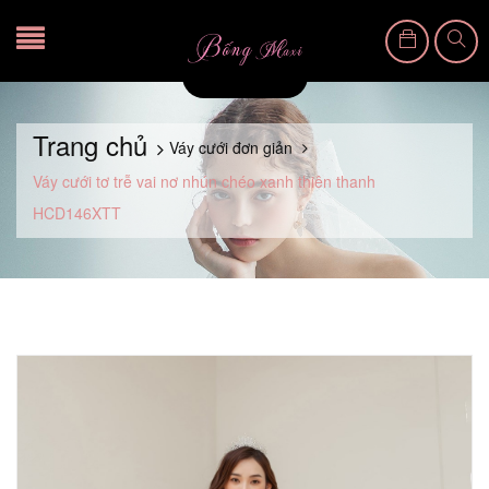
Trang chủ
Váy cưới đơn giản
Váy cưới tơ trễ vai nơ nhún chéo xanh thiên thanh
HCD146XTT