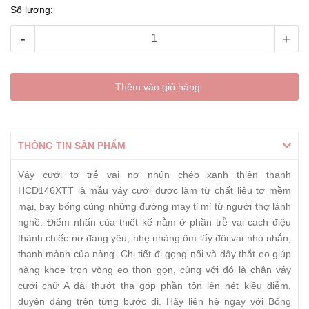
Số lượng:
-
+
Thêm vào giỏ hàng
THÔNG TIN SẢN PHẨM
Váy cưới tơ trễ vai nơ nhún chéo xanh thiên thanh
HCD146XTT là mẫu váy cưới được làm từ chất liệu tơ mềm
mại, bay bổng cùng những đường may tỉ mỉ từ người thợ lành
nghề. Điểm nhấn của thiết kế nằm ở phần trễ vai cách điệu
thành chiếc nơ đáng yêu, nhẹ nhàng ôm lấy đôi vai nhỏ nhắn,
thanh mảnh của nàng. Chi tiết đi gọng nổi và dây thắt eo giúp
nàng khoe trọn vòng eo thon gọn, cùng với đó là chân váy
cưới chữ A dài thướt tha góp phần tôn lên nét kiều diễm,
duyên dáng trên từng bước đi. Hãy liên hệ ngay với Bống