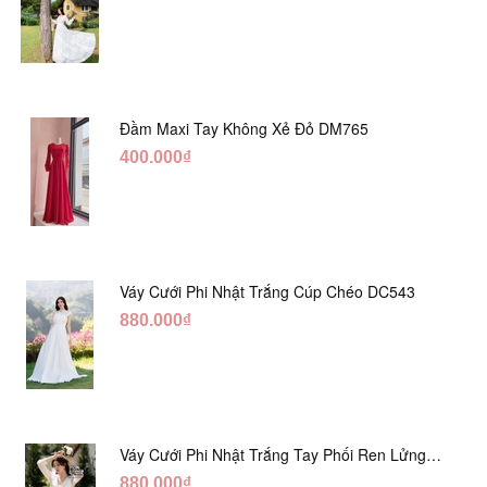
Đầm Maxi Tay Không Xẻ Đỏ DM765
400.000₫
Váy Cưới Phi Nhật Trắng Cúp Chéo DC543
880.000₫
Váy Cưới Phi Nhật Trắng Tay Phối Ren Lửng
DC554
880.000₫