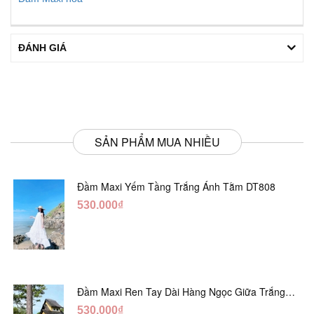
ĐÁNH GIÁ
SẢN PHẨM MUA NHIỀU
Đầm Maxi Yếm Tầng Trắng Ánh Tằm DT808
530.000₫
Đầm Maxi Ren Tay Dài Hàng Ngọc Giữa Trắng
DT730
530.000₫