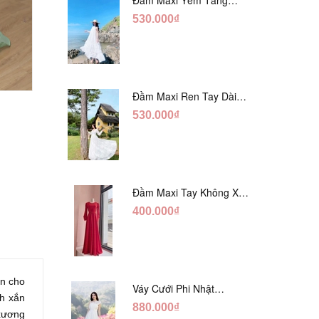
Trắng Ánh Tằm DT808
530.000₫
Đầm Maxi Ren Tay Dài
Hàng Ngọc Giữa Trắng
530.000₫
DT730
prev
next
Đầm Maxi Tay Không Xẻ
Đỏ DM765
400.000₫
ến cho
Váy Cưới Phi Nhật
nh xắn
Trắng Cúp Chéo DC543
880.000₫
 xương