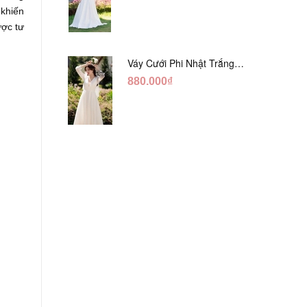
 khiến
ược tư
Váy Cưới Phi Nhật Trắng
Tay Phối Ren Lửng DC554
880.000₫