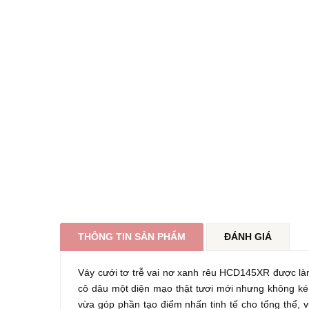
THÔNG TIN SẢN PHẨM
ĐÁNH GIÁ
Váy cưới tơ trễ vai nơ xanh rêu HCD145XR được là
cô dâu một diện mạo thật tươi mới nhưng không kém
vừa góp phần tạo điểm nhấn tinh tế cho tổng thể, v