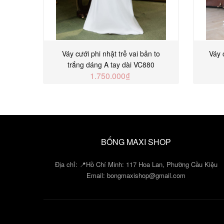
Váy cưới phi nhật trễ vai bản to
Váy 
trắng dáng A tay dài VC880
1.750.000₫
MUA NGAY
BỐNG MAXI SHOP
Địa chỉ: 📍Hồ Chí Minh: 117 Hoa Lan, Phường Cầu Kiệu
Email:
bongmaxishop@gmail.com