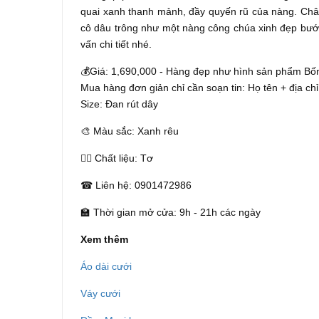
quai xanh thanh mảnh, đầy quyến rũ của nàng. Chân 
cô dâu trông như một nàng công chúa xinh đẹp bước
vấn chi tiết nhé.
💰Giá: 1,690,000 - Hàng đẹp như hình sản phẩm Bố
Mua hàng đơn giản chỉ cần soạn tin: Họ tên + địa chỉ
Size: Đan rút dây
🎨 Màu sắc: Xanh rêu
👰‍♀️ Chất liệu: Tơ
☎ Liên hệ: 0901472986
🏫 Thời gian mở cửa: 9h - 21h các ngày
Xem thêm
Áo dài cưới
Váy cưới