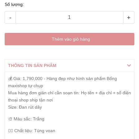
Số lượng:
-
+
Thêm vào giỏ hàng
THÔNG TIN SẢN PHẨM
💰 Giá: 1,790,000 - Hàng đẹp như hình sản phẩm Bống
maxishop tự chụp
Mua hàng đơn giản chỉ cần soạn tin: Họ tên + địa chỉ + số điện
thoại shop ship tận nơi
Size: Đan rút dây
🎨 Màu sắc: Trắng
👰‍♀️ Chất liệu: Tùng voan