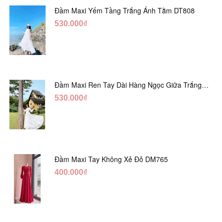
Đầm Maxi Yếm Tầng Trắng Ánh Tằm DT808
530.000₫
Đầm Maxi Ren Tay Dài Hàng Ngọc Giữa Trắng
DT730
530.000₫
Đầm Maxi Tay Không Xẻ Đỏ DM765
400.000₫