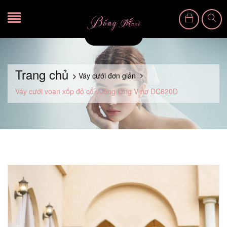
Trang chủ
Váy cưới đơn giản
Váy cưới voan xốp đỏ cổ vuông lưng V nơ DC620D