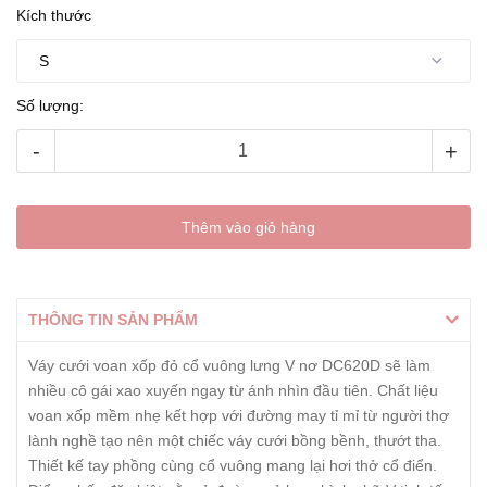
Kích thước
Số lượng:
-
+
Thêm vào giỏ hàng
THÔNG TIN SẢN PHẨM
Váy cưới voan xốp đỏ cổ vuông lưng V nơ DC620D sẽ làm
nhiều cô gái xao xuyến ngay từ ánh nhìn đầu tiên. Chất liệu
voan xốp mềm nhẹ kết hợp với đường may tỉ mỉ từ người thợ
lành nghề tạo nên một chiếc váy cưới bồng bềnh, thướt tha.
Thiết kế tay phồng cùng cổ vuông mang lại hơi thở cổ điển.