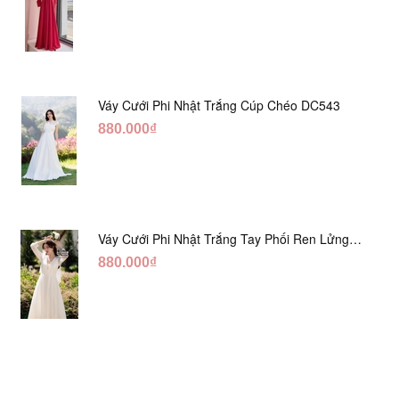
Váy Cưới Phi Nhật Trắng Cúp Chéo DC543
880.000₫
Váy Cưới Phi Nhật Trắng Tay Phối Ren Lửng
DC554
880.000₫