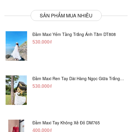
SẢN PHẨM MUA NHIỀU
Đầm Maxi Yếm Tầng Trắng Ánh Tằm DT808
530.000₫
Đầm Maxi Ren Tay Dài Hàng Ngọc Giữa Trắng
DT730
530.000₫
Đầm Maxi Tay Không Xẻ Đỏ DM765
400.000₫