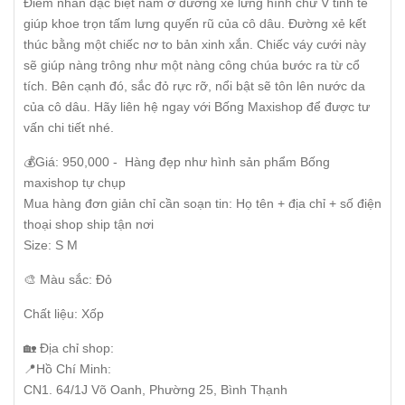
Điểm nhấn đặc biệt nằm ở đường xẻ lưng hình chữ V tinh tế
giúp khoe trọn tấm lưng quyến rũ của cô dâu. Đường xẻ kết
thúc bằng một chiếc nơ to bản xinh xắn. Chiếc váy cưới này
sẽ giúp nàng trông như một nàng công chúa bước ra từ cổ
tích. Bên cạnh đó, sắc đỏ rực rỡ, nổi bật sẽ tôn lên nước da
của cô dâu. Hãy liên hệ ngay với Bống Maxishop để được tư
vấn chi tiết nhé.
💰Giá: 950,000 - Hàng đẹp như hình sản phẩm Bống
maxishop tự chụp
Mua hàng đơn giản chỉ cần soạn tin: Họ tên + địa chỉ + số điện
thoại shop ship tận nơi
Size: S M
🎨 Màu sắc: Đỏ
Chất liệu: Xốp
🏡 Địa chỉ shop:
📍Hồ Chí Minh:
CN1. 64/1J Võ Oanh, Phường 25, Bình Thạnh