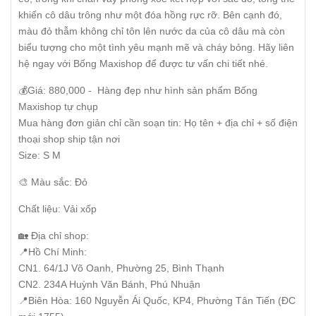
khiến cô dâu trông như một đóa hồng rực rỡ. Bên cạnh đó,
màu đỏ thẫm không chỉ tôn lên nước da của cô dâu mà còn
biểu tượng cho một tình yêu mạnh mẽ và cháy bỏng. Hãy liên
hệ ngay với Bống Maxishop để được tư vấn chi tiết nhé.
💰Giá: 880,000 - Hàng đẹp như hình sản phẩm Bống
Maxishop tự chụp
Mua hàng đơn giản chỉ cần soạn tin: Họ tên + địa chỉ + số điện
thoại shop ship tận nơi
Size: S M
🎨 Màu sắc: Đỏ
Chất liệu: Vải xốp
🏡 Địa chỉ shop:
📍Hồ Chí Minh:
CN1. 64/1J Võ Oanh, Phường 25, Bình Thạnh
CN2. 234A Huỳnh Văn Bánh, Phú Nhuận
📍Biên Hòa: 160 Nguyễn Ái Quốc, KP4, Phường Tân Tiến (ĐC