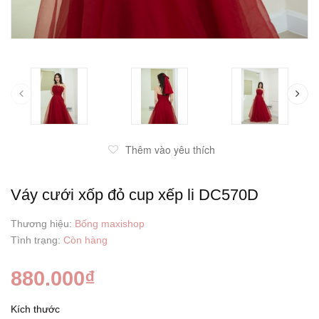
prev
Thêm vào yêu thích
Váy cưới xốp đỏ cup xếp li DC570D
Thương hiệu:
Bống maxishop
Tình trạng:
Còn hàng
880.000₫
Kích thước