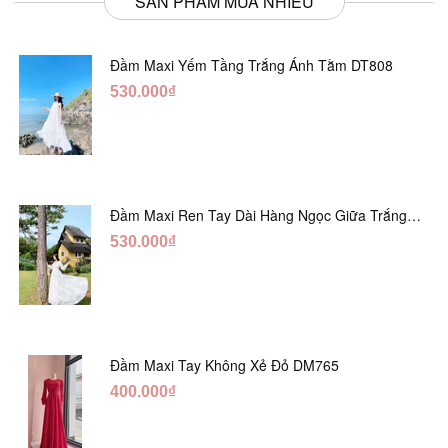
SẢN PHẨM MUA NHIỀU
Đầm Maxi Yếm Tầng Trắng Ánh Tằm DT808
530.000₫
Đầm Maxi Ren Tay Dài Hàng Ngọc Giữa Trắng
DT730
530.000₫
Đầm Maxi Tay Không Xẻ Đỏ DM765
400.000₫