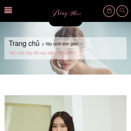
Trang chủ
Váy cưới đơn giản
Váy cưới xốp đỏ cup xếp li DC570D