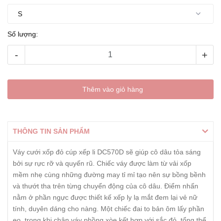
Số lượng:
-
+
Thêm vào giỏ hàng
THÔNG TIN SẢN PHẨM
Váy cưới xốp đỏ cúp xếp li DC570D sẽ giúp cô dâu tỏa sáng
bởi sự rực rỡ và quyến rũ. Chiếc váy được làm từ vải xốp
mềm nhẹ cùng những đường may tỉ mỉ tạo nên sự bồng bềnh
và thướt tha trên từng chuyển động của cô dâu. Điểm nhấn
nằm ở phần ngực được thiết kế xếp ly lạ mắt đem lại vẻ nữ
tính, duyên dáng cho nàng. Một chiếc đai to bản ôm lấy phần
eo, trong khi chân váy phồng xòe kết hợp với sắc đỏ, tổng thể