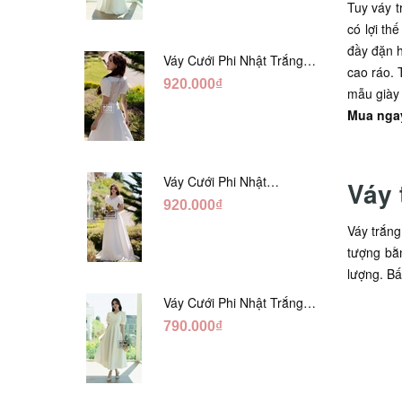
Tuy váy t
có lợi th
đầy đặn h
Váy Cưới Phi Nhật Trắng
cao ráo. 
Xếp Li Eo Lưng Ren
920.000₫
mẫu giày 
DC547
Mua nga
Váy Cưới Phi Nhật
Váy 
Đỏ/Trăng Cổ Tim Hạt
920.000₫
Ngọc DC548
Váy trắng
tượng bằn
lượng. Bấ
Váy Cưới Phi Nhật Trắng
Đính Hoa Ngọc Trai Lửng
790.000₫
DC465