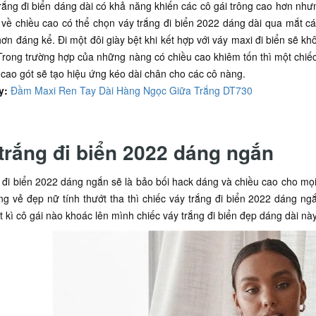
rắng đi biển dáng dài có khả năng khiến các cô gái trông cao hơn như
ế về chiều cao có thể chọn váy trắng đi biển 2022 dáng dài qua mắt c
ơn đáng kể. Đi một đôi giày bệt khi kết hợp với váy maxi đi biển sẽ 
Trong trường hợp của những nàng có chiều cao khiêm tốn thì một chiếc
cao gót sẽ tạo hiệu ứng kéo dài chân cho các cô nàng.
y:
Đầm Maxi Ren Tay Dài Hàng Ngọc Giữa Trắng DT730
trắng đi biển 2022 dáng ngắn
 đi biển 2022 dáng ngắn sẽ là bảo bối hack dáng và chiều cao cho mọi 
g vẻ đẹp nữ tính thướt tha thì chiếc váy trắng đi biển 2022 dáng n
t kì cô gái nào khoác lên mình chiếc váy trắng đi biển đẹp dáng dài nà