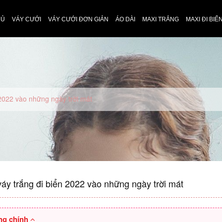
HỦ
VÁY CƯỚI
VÁY CƯỚI ĐƠN GIẢN
ÁO DÀI
MAXI TRẮNG
MAXI ĐI BIỂ
 2022 vào những ngày trời mát
áy trắng đi biển 2022 vào những ngày trời mát
ng chính