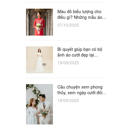
Màu đỏ biểu tượng cho
điều gì? Những mẫu áo
dài đỏ cô dâu tuyệt đẹp
07/10/2025
Bí quyết giúp bạn có bộ
ảnh áo cưới đẹp tại
Studio
18/09/2025
Câu chuyện xem phong
thủy, xem ngày cưới đối
với vợ chồng khắc tuổi
18/09/2025