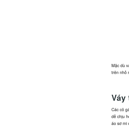
Mặc dù vá
trên nhỏ 
Váy 
Các cô gá
dễ chịu h
áo sơ mi 