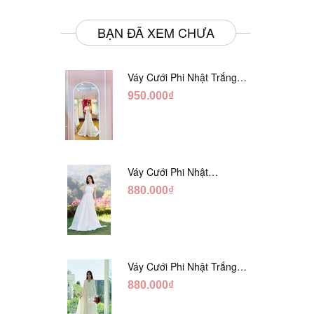
BẠN ĐÃ XEM CHƯA
Váy Cưới Phi Nhật Trắng
Đuôi Cá DC998
950.000₫
Váy Cưới Phi Nhật
Trắng Cúp Chéo DC543
880.000₫
Váy Cưới Phi Nhật Trắng
Cổ V Hàng Nút DC549
880.000₫