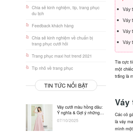
Chia sẻ kinh nghiệm, tip, trang phục
Váy 
du lịch
Váy 
Feedback khách hàng
Váy 
Chia sẻ kinh nghiệm về chuẩn bị
Váy t
trang phục cưới hỏi
Trang phục maxi hot trend 2021
Tia cực t
Tip nhỏ về trang phục
một chiế
trắng là 
TIN TỨC NỔI BẬT
Váy 
Váy cưới màu hồng dâu:
Ý nghĩa & Gợi ý những
Các cô gá
thiết kế đẹp nhất
07/10/2025
là váy m
mình một 