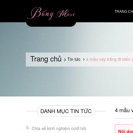
TRANG C
Trang chủ
Tin tức
4 mẫu váy trắng đi biển
4 mẫu v
DANH MỤC TIN TỨC
Chia sẻ kinh nghiệm cưới hỏi
Nội du