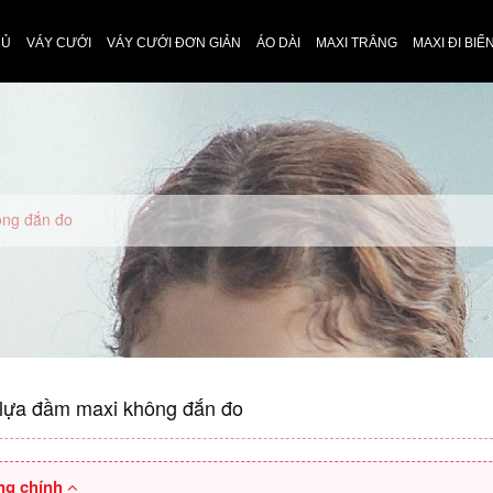
HỦ
VÁY CƯỚI
VÁY CƯỚI ĐƠN GIẢN
ÁO DÀI
MAXI TRẮNG
MAXI ĐI BIỂ
ông đắn đo
 lựa đầm maxi không đắn đo
ng chính