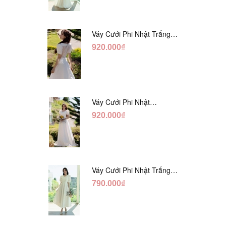
Váy Cưới Phi Nhật Trắng
Xếp Li Eo Lưng Ren
920.000₫
DC547
Váy Cưới Phi Nhật
Đỏ/Trăng Cổ Tim Hạt
920.000₫
Ngọc DC548
Váy Cưới Phi Nhật Trắng
Đính Hoa Ngọc Trai Lửng
790.000₫
DC465