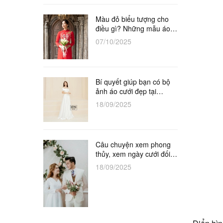
Màu đỏ biểu tượng cho
điều gì? Những mẫu áo
dài đỏ cô dâu tuyệt đẹp
07/10/2025
Bí quyết giúp bạn có bộ
ảnh áo cưới đẹp tại
Studio
18/09/2025
Câu chuyện xem phong
thủy, xem ngày cưới đối
với vợ chồng khắc tuổi
18/09/2025