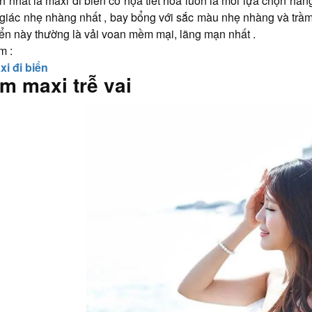
h nhất là maxi đi biển có họa tiết hoa luôn là mối lựa chọn hàng
giác nhẹ nhàng nhất , bay bổng với sắc màu nhẹ nhàng và trầm
iển này thường là vải voan mềm mại, lãng mạn nhất .
m :
i đi biển
m maxi trễ vai