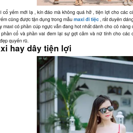
 cổ yếm mới lạ , kín đáo mà không quá hở , tiện lợi cho các cô
 yếm cũng được tận dụng trong mẫu
maxi đi tiệc
, rất duyên dáng 
 maxi có phần cúp ngực vẫn đang hot nhất dành cho cô nàng c
phần cổ và phần vai đem lại sự gợi cảm và nữ tính cho các c
đẹp quyến rũ.
xi hay dây tiện lợi