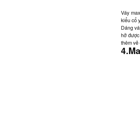
Váy maxi
kiểu cổ
Dáng váy
hở được 
thêm vẻ 
4.Ma