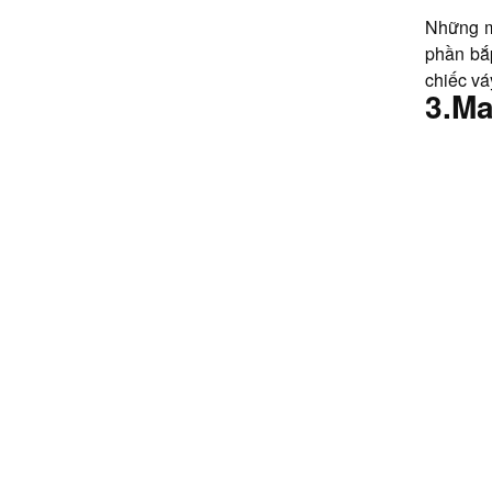
Những mẫ
phần bắp
chiếc vá
3.Ma