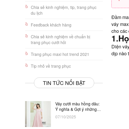
Chia sẻ kinh nghiệm, tip, trang phục
du lịch
Đầm maxi
váy maxi
Feedback khách hàng
cho các 
1.Họ
Chia sẻ kinh nghiệm về chuẩn bị
trang phục cưới hỏi
Diện váy
dịp nào 
Trang phục maxi hot trend 2021
Tip nhỏ về trang phục
TIN TỨC NỔI BẬT
Váy cưới màu hồng dâu:
Ý nghĩa & Gợi ý những
thiết kế đẹp nhất
07/10/2025