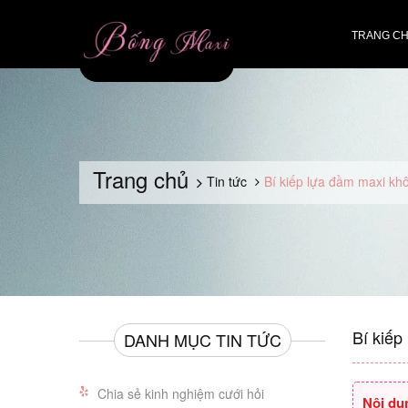
TRANG C
Trang chủ
Tin tức
Bí kiếp lựa đầm maxi kh
Bí kiếp
DANH MỤC TIN TỨC
Chia sẻ kinh nghiệm cưới hỏi
Nội du