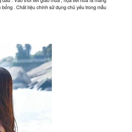
 đầu . Vào thời tiết giao mùa , họa tiết hoa lá mang
 bổng . Chất liệu chính sử dụng chủ yếu trong mẫu