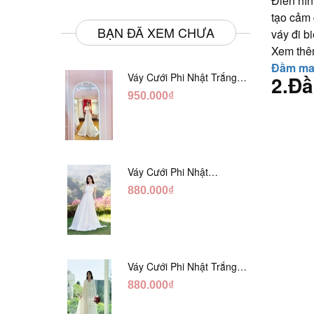
Điển hìn
tạo cảm 
BẠN ĐÃ XEM CHƯA
váy đi b
Xem thê
Đầm max
Váy Cưới Phi Nhật Trắng
2.Đầ
Đuôi Cá DC998
950.000₫
Váy Cưới Phi Nhật
Trắng Cúp Chéo DC543
880.000₫
Váy Cưới Phi Nhật Trắng
Cổ V Hàng Nút DC549
880.000₫