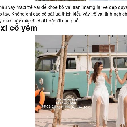
u váy maxi trễ vai để khoe bờ vai trần, mamg lại vẻ đẹp quy
 tay. Không chỉ các cô gái ưa thích kiểu váy trễ vai tinh nghịc
y maxi này mặc đi chơi hoặc đi dạo phố.
xi cổ yếm