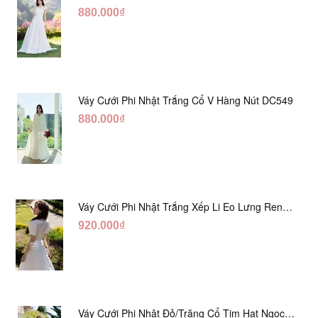
880.000₫
Váy Cưới Phi Nhật Trắng Cổ V Hàng Nút DC549
880.000₫
Váy Cưới Phi Nhật Trắng Xếp Li Eo Lưng Ren
DC547
920.000₫
Váy Cưới Phi Nhật Đỏ/Trăng Cổ Tim Hạt Ngọc