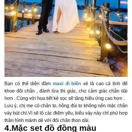
Bạn có thể diện đầm
maxi đi biển
xẻ tà cao cá tính để
khoe đôi chân , đánh lừa thị giác, cho cảm giác chân dài
hơn . Cùng với họa tiết kẻ sọc sẽ tăng hiệu ứng cao hơn .
Lưu ý, chị me có chân to, hông đùi to không nên mặc chân
váy bút chì.Vì sẽ lộ các điểm yếu, kiểu váy này chỉ phù hợp
thân hình mảnh dẻ với đôi chân thon dài.
4.Mặc set đồ đồng màu