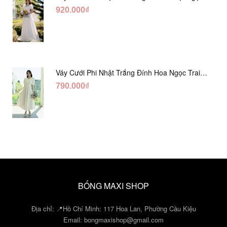
DC548
920.000₫
Váy Cưới Phi Nhật Trắng Đính Hoa Ngọc Trai
Lửng DC465
790.000₫
BỐNG MAXI SHOP
Địa chỉ: 📍Hồ Chí Minh: 117 Hoa Lan, Phường Cầu Kiệu
Email:
bongmaxishop@gmail.com