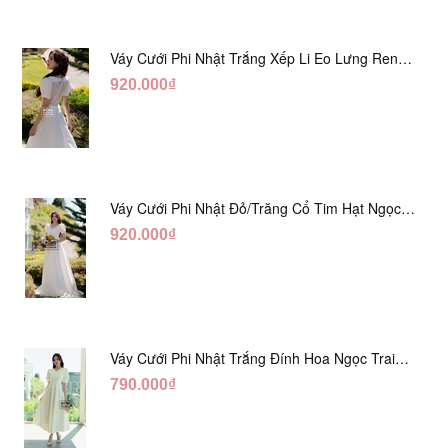
Váy Cưới Phi Nhật Trắng Xếp Li Eo Lưng Ren
DC547
920.000₫
Váy Cưới Phi Nhật Đỏ/Trăng Cổ Tim Hạt Ngọc
DC548
920.000₫
Váy Cưới Phi Nhật Trắng Đính Hoa Ngọc Trai
Lửng DC465
790.000₫