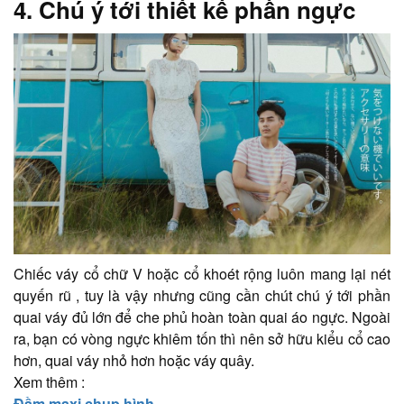
4. Chú ý tới thiết kế phần ngực
Chiếc váy cổ chữ V hoặc cổ khoét rộng luôn mang lại nét
quyến rũ , tuy là vậy nhưng cũng cần chút chú ý tới phần
quai váy đủ lớn để che phủ hoàn toàn quai áo ngực. Ngoài
ra, bạn có vòng ngực khiêm tốn thì nên sở hữu kiểu cổ cao
hơn, quai váy nhỏ hơn hoặc váy quây.
Xem thêm :
Đầm maxi chụp hình