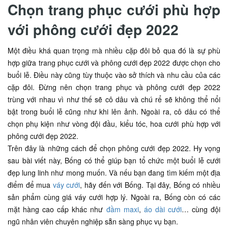
Chọn trang phục cưới phù hợp
với phông cưới đẹp 2022
Một điều khá quan trọng mà nhiều cặp đôi bỏ qua đó là sự phù
hợp giữa trang phục cưới và phông cưới đẹp 2022 được chọn cho
buổi lễ. Điều này cũng tùy thuộc vào sở thích và nhu cầu của các
cặp đôi. Đừng nên chọn trang phục và phông cưới đẹp 2022
trùng với nhau vì như thế sẽ cô dâu và chú rể sẽ không thể nổi
bật trong buổi lễ cũng như khi lên ảnh. Ngoài ra, cô dâu có thể
chọn phụ kiện như vòng đội đầu, kiểu tóc, hoa cưới phù hợp với
phông cưới đẹp 2022.
Trên đây là những cách để chọn phông cưới đẹp 2022. Hy vọng
sau bài viết này, Bống có thể giúp bạn tổ chức một buổi lễ cưới
đẹp lung linh như mong muốn. Và nếu bạn đang tìm kiếm một địa
điểm để mua
váy cưới
, hãy đến với Bống. Tại đây, Bống có nhiều
sản phẩm cùng giá váy cưới hợp lý. Ngoài ra, Bống còn có các
mặt hàng cao cấp khác như
đầm maxi
,
áo dài cưới
… cùng đội
ngũ nhân viên chuyên nghiệp sẵn sàng phục vụ bạn.