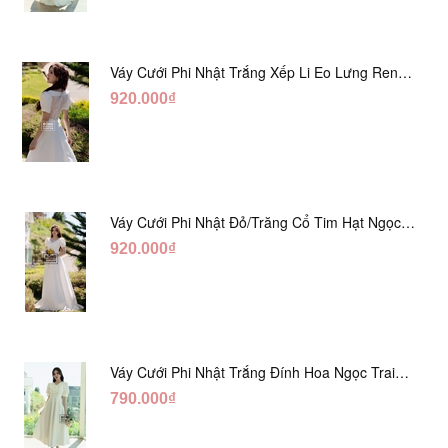
Váy Cưới Phi Nhật Trắng Xếp Li Eo Lưng Ren
DC547
920.000₫
Váy Cưới Phi Nhật Đỏ/Trăng Cổ Tim Hạt Ngọc
DC548
920.000₫
Váy Cưới Phi Nhật Trắng Đính Hoa Ngọc Trai
Lửng DC465
790.000₫