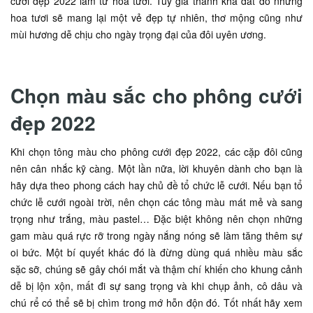
cưới đẹp 2022 làm từ hoa tươi. Tuy giá thành khá đắt đỏ nhưng
hoa tươi sẽ mang lại một vẻ đẹp tự nhiên, thơ mộng cũng như
mùi hương dễ chịu cho ngày trọng đại của đôi uyên ương.
Chọn màu sắc cho phông cưới
đẹp 2022
Khi chọn tông màu cho phông cưới đẹp 2022, các cặp đôi cũng
nên cân nhắc kỹ càng. Một lần nữa, lời khuyên dành cho bạn là
hãy dựa theo phong cách hay chủ đề tổ chức lễ cưới. Nếu bạn tổ
chức lễ cưới ngoài trời, nên chọn các tông màu mát mẻ và sang
trọng như trắng, màu pastel… Đặc biệt không nên chọn những
gam màu quá rực rỡ trong ngày nắng nóng sẽ làm tăng thêm sự
oi bức. Một bí quyết khác đó là đừng dùng quá nhiều màu sắc
sặc sỡ, chúng sẽ gây chói mắt và thậm chí khiến cho khung cảnh
dễ bị lộn xộn, mất đi sự sang trọng và khi chụp ảnh, cô dâu và
chú rể có thể sẽ bị chìm trong mớ hỗn độn đó. Tốt nhất hãy xem