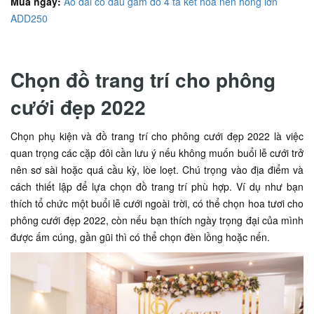
Mua ngay:
Áo dài cô dâu gấm đỏ 4 tà kết hoa nền hồng lớn
ADD250
Chọn đồ trang trí cho phông
cưới đẹp 2022
Chọn phụ kiện và đồ trang trí cho phông cưới đẹp 2022 là việc
quan trọng các cặp đôi cần lưu ý nếu không muốn buổi lễ cưới trở
nên sơ sài hoặc quá cầu kỳ, lòe loẹt. Chú trọng vào địa điểm và
cách thiết lập để lựa chọn đồ trang trí phù hợp. Ví dụ như bạn
thích tổ chức một buổi lễ cưới ngoài trời, có thể chọn hoa tươi cho
phông cưới đẹp 2022, còn nếu bạn thích ngày trọng đại của mình
được ấm cúng, gần gũi thì có thể chọn đèn lồng hoặc nến.