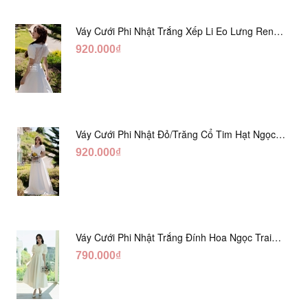
Váy Cưới Phi Nhật Trắng Xếp Li Eo Lưng Ren
DC547
920.000₫
Váy Cưới Phi Nhật Đỏ/Trăng Cổ Tim Hạt Ngọc
DC548
920.000₫
Váy Cưới Phi Nhật Trắng Đính Hoa Ngọc Trai
Lửng DC465
790.000₫