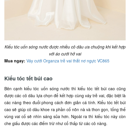
Kiểu tóc uốn sóng nước được nhiều cô dâu ưa chuộng khi kết hợp
với áo cưới hở vai
Mua ngay:
Váy cưới Organza trễ vai thắt nơ ngực VC865
Kiểu tóc tết búi cao
Bên cạnh kiểu tóc uốn sóng nước thì kiểu tóc tết búi cao cũng
được các cô dâu lựa chọn để kết hợp cùng váy trễ vai, đặc biệt là
các nàng theo đuổi phong cách đơn giản cá tính. Kiểu tóc tết búi
cao sẽ giúp cô dâu khoe ra phần cổ nõn nà và thon gọn, tổng thể
vùng vai cổ sẽ nhìn sáng sủa hơn. Ngoài ra thì kiểu tóc này còn
che giấu được các điểm trừ như cổ thấp từ các cô nàng.