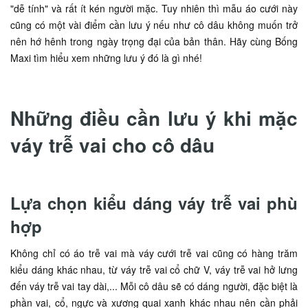
"dễ tính" và rất ít kén người mặc. Tuy nhiên thì mẫu áo cưới này
cũng có một vài điểm cần lưu ý nếu như cô dâu không muốn trở
nên hớ hênh trong ngày trọng đại của bản thân. Hãy cùng Bống
Maxi tìm hiểu xem những lưu ý đó là gì nhé!
Những điều cần lưu ý khi mặc
váy trễ vai cho cô dâu
Lựa chọn kiểu dáng váy trễ vai phù
hợp
Không chỉ có áo trễ vai mà váy cưới trễ vai cũng có hàng trăm
kiểu dáng khác nhau, từ váy trễ vai cổ chữ V, váy trễ vai hở lưng
đến váy trễ vai tay dài,... Mỗi cô dâu sẽ có dáng người, đặc biệt là
phần vai, cổ, ngực và xương quai xanh khác nhau nên cần phải