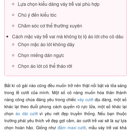
Lựa chọn kiểu dáng váy trễ vai phù hợp
Chú ý đến kiểu tóc
Chăm sóc cơ thể thường xuyên
Cách mặc váy trễ vai mà không bị lộ áo lót cho cô dâu
Chọn mặc áo lót không dây
Chọn miếng dán ngực
Chọn áo lót có thể tháo rời
Bất kì cô gái nào cũng đều muốn trở nên thật nổi bật và tỏa sáng
trong lễ cưới của mình. Một số cô nàng muốn hóa thân thành
nàng công chúa đáng yêu trong chiếc
váy cưới
dịu dàng, một số
khác lại theo đuổi phong cách quyến rũ rực lửa, một số khác lại
chọn
áo dài cưới
vì yêu nét đẹp truyền thống. Nếu bạn thuộc
trường phái yêu thích vẻ đẹp gợi cảm, áo cưới trễ vai sẽ là sự lựa
chọn hoàn hảo. Giống như
đầm maxi cưới
, mẫu váy trễ vai khá