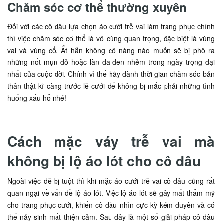
Chăm sóc cơ thể thường xuyên
Đối với các cô dâu lựa chọn áo cưới trễ vai làm trang phục chính
thì việc chăm sóc cơ thể là vô cùng quan trọng, đặc biệt là vùng
vai và vùng cổ. Ắt hẳn không cô nàng nào muốn sẽ bị phô ra
những nốt mụn đỏ hoặc làn da đen nhẻm trong ngày trọng đại
nhất của cuộc đời. Chính vì thế hãy dành thời gian chăm sóc bản
thân thật kĩ càng trước lễ cưới để không bị mắc phải những tình
huống xấu hổ nhé!
Cách mặc váy trễ vai mà
không bị lộ áo lót cho cô dâu
Ngoài việc dễ bị tuột thì khi mặc áo cưới trễ vai cô dâu cũng rất
quan ngại về vấn đề lộ áo lót. Việc lộ áo lót sẽ gây mất thẩm mỹ
cho trang phục cưới, khiến cô dâu nhìn cực kỳ kém duyên và có
thể nảy sinh mất thiện cảm. Sau đây là một số giải pháp cô dâu