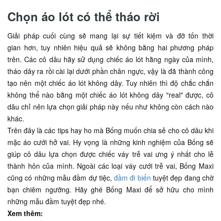
Chọn áo lót có thể tháo rời
Giải pháp cuối cùng sẽ mang lại sự tiết kiệm và đỡ tốn thời
gian hơn, tuy nhiên hiệu quả sẽ không bằng hai phương pháp
trên. Các cô dâu hãy sử dụng chiếc áo lót hằng ngày của mình,
tháo dây ra rồi cài lại dưới phần chân ngực, vậy là đã thành công
tạo nên một chiếc áo lót không dây. Tuy nhiên thì độ chắc chắn
không thể nào bằng một chiếc áo lót không dây "real" được, cô
dâu chỉ nên lựa chọn giải pháp này nếu như không còn cách nào
khác.
Trên đây là các tips hay ho mà Bống muốn chia sẻ cho cô dâu khi
mặc áo cưới hở vai. Hy vọng là những kinh nghiệm của Bống sẽ
giúp cô dâu lựa chọn được chiếc váy trễ vai ưng ý nhất cho lễ
thành hôn của mình. Ngoài các loại váy cưới trễ vai, Bống Maxi
cũng có những mẫu đầm dự tiệc,
đầm đi biển
tuyệt đẹp đang chờ
bạn chiêm ngưỡng. Hãy ghé Bống Maxi để sở hữu cho mình
những mẫu đầm tuyệt đẹp nhé.
Xem thêm: