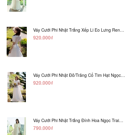
Váy Cưới Phi Nhật Trắng Xếp Li Eo Lưng Ren
DC547
920.000₫
Váy Cưới Phi Nhật Đỏ/Trăng Cổ Tim Hạt Ngọc
DC548
920.000₫
Váy Cưới Phi Nhật Trắng Đính Hoa Ngọc Trai
Lửng DC465
790.000₫