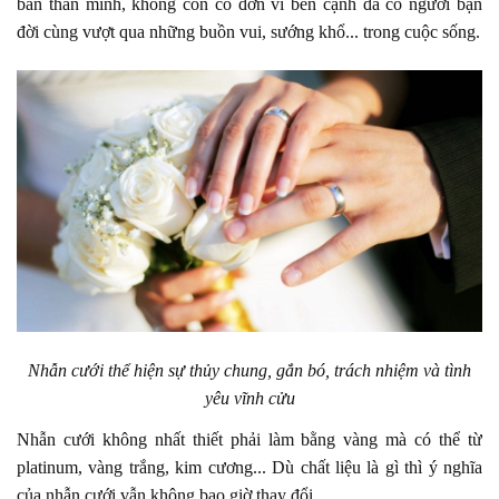
bản thân mình, không còn cô đơn vì bên cạnh đã có người bạn
đời cùng vượt qua những buồn vui, sướng khổ... trong cuộc sống.
Nhẫn cưới thể hiện sự thủy chung, gắn bó, trách nhiệm và tình
yêu vĩnh cửu
Nhẫn cưới không nhất thiết phải làm bằng vàng mà có thể từ
platinum, vàng trắng, kim cương... Dù chất liệu là gì thì ý nghĩa
của nhẫn cưới vẫn không bao giờ thay đổi.