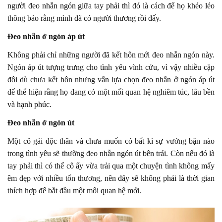
người đeo nhẫn ngón giữa tay phải thì đó là cách để họ khéo léo
thông báo rằng mình đã có người thương rồi đấy.
Đeo nhẫn ở ngón áp út
Không phải chỉ những người đã kết hôn mới đeo nhẫn ngón này.
Ngón áp út tượng trưng cho tình yêu vĩnh cửu, vì vậy nhiều cặp
đôi dù chưa kết hôn nhưng vẫn lựa chọn đeo nhẫn ở ngón áp út
để thể hiện rằng họ đang có một mối quan hệ nghiêm túc, lâu bền
và hạnh phúc.
Đeo nhẫn ở ngón út
Một cô gái độc thân và chưa muốn có bất kì sự vướng bận nào
trong tình yêu sẽ thường đeo nhẫn ngón út bên trái. Còn nếu đó là
tay phải thì có thể cô ấy vừa trải qua một chuyện tình không mấy
êm đẹp với nhiều tổn thương, nên đây sẽ không phải là thời gian
thích hợp để bắt đầu một mối quan hệ mới.