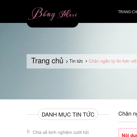
TRANG C
Trang chủ
Tin tức
Chân ngắn tự tin hơn vớ
Chân ngă
DANH MỤC TIN TỨC
Chia sẻ kinh nghiệm cưới hỏi
Nội du