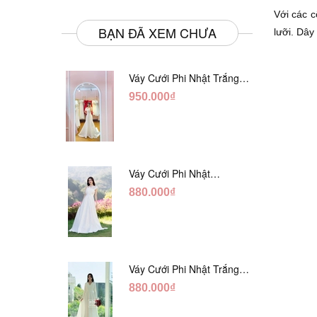
Với các 
BẠN ĐÃ XEM CHƯA
lưỡi. Dây
Váy Cưới Phi Nhật Trắng
Đuôi Cá DC998
950.000₫
Váy Cưới Phi Nhật
Trắng Cúp Chéo DC543
880.000₫
Váy Cưới Phi Nhật Trắng
Cổ V Hàng Nút DC549
880.000₫