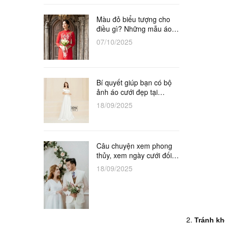
Màu đỏ biểu tượng cho
điều gì? Những mẫu áo
dài đỏ cô dâu tuyệt đẹp
07/10/2025
Bí quyết giúp bạn có bộ
ảnh áo cưới đẹp tại
Studio
18/09/2025
Câu chuyện xem phong
thủy, xem ngày cưới đối
với vợ chồng khắc tuổi
18/09/2025
Tránh kh