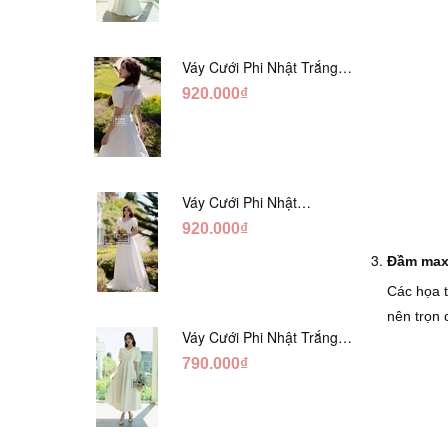
Váy Cưới Phi Nhật Trắng
Xếp Li Eo Lưng Ren
920.000₫
DC547
Váy Cưới Phi Nhật
Đỏ/Trăng Cổ Tim Hạt
920.000₫
Ngọc DC548
Đầm maxi
Các họa 
nên trọn
Váy Cưới Phi Nhật Trắng
Đính Hoa Ngọc Trai Lửng
790.000₫
DC465