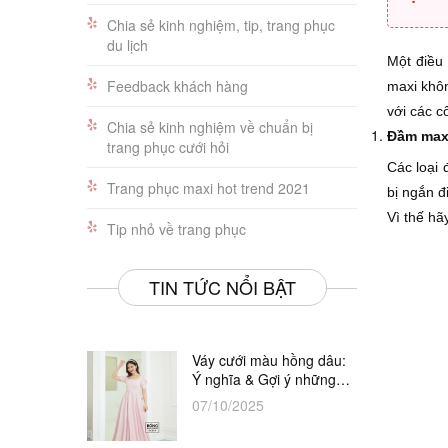
Chia sẻ kinh nghiệm, tip, trang phục
du lịch
Một điều
Feedback khách hàng
maxi không
với các 
Chia sẻ kinh nghiệm về chuẩn bị
Đầm max
trang phục cưới hỏi
Các loại
Trang phục maxi hot trend 2021
bị ngắn đi
Vì thế ha
Tip nhỏ về trang phục
TIN TỨC NỔI BẬT
Váy cưới màu hồng dâu:
Ý nghĩa & Gợi ý những
thiết kế đẹp nhất
07/10/2025