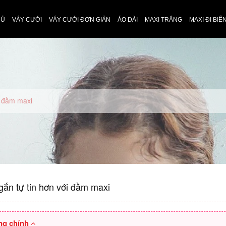
HỦ
VÁY CƯỚI
VÁY CƯỚI ĐƠN GIẢN
ÁO DÀI
MAXI TRẮNG
MAXI ĐI BIỂ
i đầm maxi
́n tự tin hơn với đầm maxi
ng chính