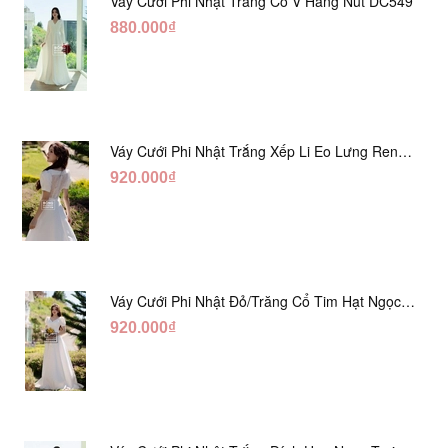
Váy Cưới Phi Nhật Trắng Cổ V Hàng Nút DC549
880.000₫
Váy Cưới Phi Nhật Trắng Xếp Li Eo Lưng Ren
DC547
920.000₫
Váy Cưới Phi Nhật Đỏ/Trăng Cổ Tim Hạt Ngọc
DC548
920.000₫