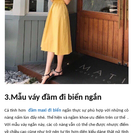
3.Mẫu váy đầm đi biển ngắn
Cá tính hơn
đầm maxi đi biển
ngắn thực sự phù hợp với những cô
nàng nấm lùn đấy nhé. Thể hiện và ngầm khoe ưu điểm trên cơ thể .
Với mẫu váy ngắn này, các cô nàng vẫn có thể che được nhược điểm
về chiều cao cũng như trở nên tự tin hơn diện kiểu dáng thật nữ tính