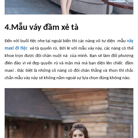
4.Mẫu váy đầm xẻ tà
Đến với buổi tiệc nhẹ tại ngoài biển thì các nàng vô tư diện mẫu
váy
maxi đi tiệc
xẻ tà quyến rũ. Bởi lẽ với mẫu váy này, các nàng có thể
khoe trọn được đôi chân nuột nà của mình. Bạn sẽ làm đối phương
điên đảo vì vẻ đẹp quyến rũ và mặn mà mà bạn diện lên chiếc đầm
maxi . Đặc biệt là những cô nàng có đôi chân thẳng và thon thì chắc
chắn mẫu váy này sẽ không nằm ngoài sự lựa chọn đúng không nào.