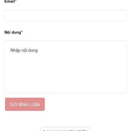
Email
Nội dung
GỬI BÌNH LUẬN