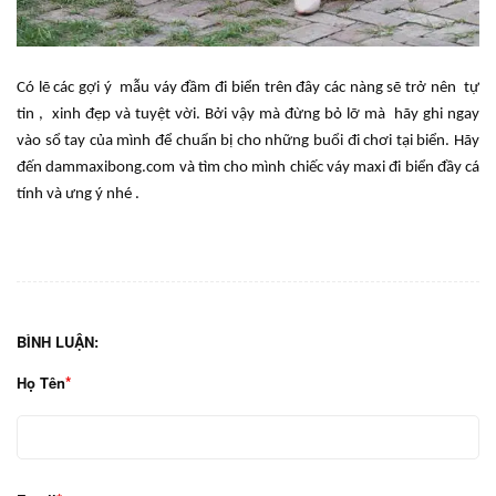
Có lẽ các gợi ý mẫu váy đầm đi biển trên đây các nàng sẽ trở nên tự
tin , xinh đẹp và tuyệt vời. Bởi vậy mà đừng bỏ lỡ mà hãy ghi ngay
vào sổ tay của mình để chuẩn bị cho những buổi đi chơi tại biển. Hãy
đến dammaxibong.com và tìm cho mình chiếc váy maxi đi biển đầy cá
tính và ưng ý nhé .
BÌNH LUẬN:
Họ Tên