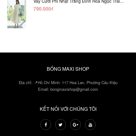
Váy Cưới Phi Nhật Trắng Đính Hoa Ngọc Trai
Lửng DC465
790.000₫
BỐNG MAXI SHOP
Địa chỉ: 📍Hồ Chí Minh: 117 Hoa Lan, Phường Cầu Kiệu
Email:
bongmaxishop@gmail.com
KẾT NỐI VỚI CHÚNG TÔI