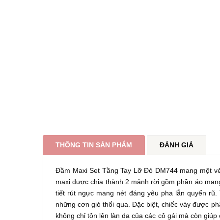
THÔNG TIN SẢN PHẨM
ĐÁNH GIÁ
Đầm Maxi Set Tầng Tay Lỡ Đỏ DM744 mang một vẻ đ
maxi được chia thành 2 mảnh rời gồm phần áo mang k
tiết rút ngực mang nét đáng yêu pha lẫn quyến rũ. 
những cơn gió thổi qua. Đặc biệt, chiếc váy được 
không chỉ tôn lên làn da của các cô gái mà còn giúp