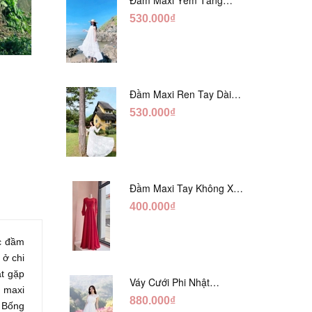
Trắng Ánh Tằm DT808
530.000₫
Đầm Maxi Ren Tay Dài
prev
next
Hàng Ngọc Giữa Trắng
530.000₫
DT730
Đầm Maxi Tay Không Xẻ
Đỏ DM765
400.000₫
ếc đầm
 ở chi
ắt gặp
Váy Cưới Phi Nhật
m maxi
Trắng Cúp Chéo DC543
880.000₫
i Bống