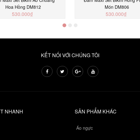
Hoa Hồng DM812
Món DM806
530.000₫
530.000₫
MUA NGAY
MUA NGAY
KẾT NỐI VỚI CHÚNG TÔI
ẾT NHANH
SẢN PHẨM KHÁC
Áo ngực