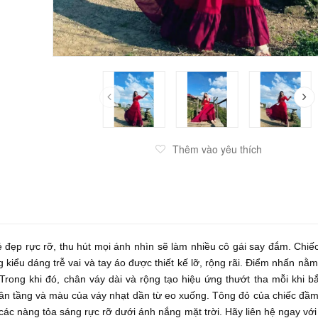
Thêm vào yêu thích
ẹp rực rỡ, thu hút mọi ánh nhìn sẽ làm nhiều cô gái say đắm. Chi
iểu dáng trễ vai và tay áo được thiết kế lỡ, rộng rãi. Điểm nhấn nằm
Trong khi đó, chân váy dài và rộng tạo hiệu ứng thướt tha mỗi khi b
phân tầng và màu của váy nhạt dần từ eo xuống. Tông đỏ của chiếc đầ
 các nàng tỏa sáng rực rỡ dưới ánh nắng mặt trời. Hãy liên hệ ngay vớ