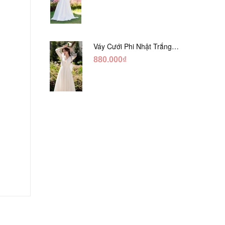
Váy Cưới Phi Nhật Trắng
Tay Phối Ren Lửng DC554
880.000₫