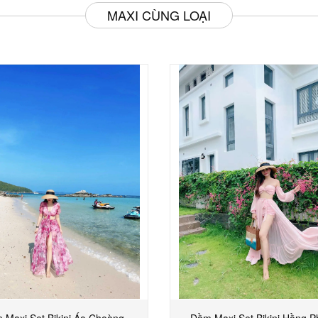
MAXI CÙNG LOẠI
 Maxi Set Bikini Áo Choàng
Đầm Maxi Set Bikini Hồng P