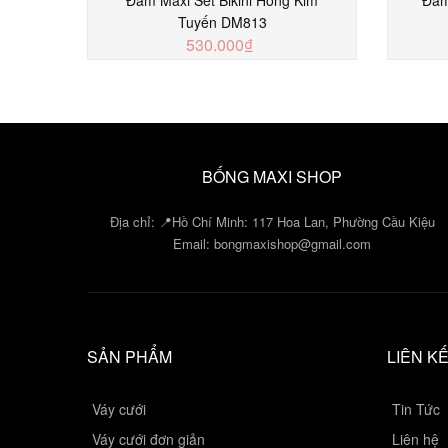
Tuyến DM813
530.000₫
MUA NGAY
BỐNG MAXI SHOP
Địa chỉ: 📍Hồ Chí Minh: 117 Hoa Lan, Phường Cầu Kiệu
Email:
bongmaxishop@gmail.com
SẢN PHẨM
LIÊN K
Váy cưới
Tin Tức
Váy cưới đơn giản
Liên hệ