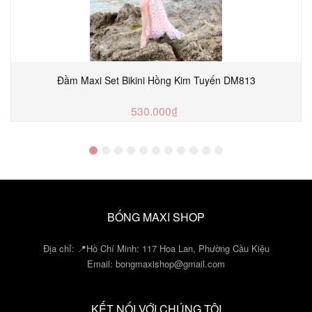
Đầm Maxi Set Bikini Hồng Kim Tuyến DM813
530.000₫
MUA NGAY
BỐNG MAXI SHOP
Địa chỉ: 📍Hồ Chí Minh: 117 Hoa Lan, Phường Cầu Kiệu
Email:
bongmaxishop@gmail.com
KẾT NỐI VỚI CHÚNG TÔI