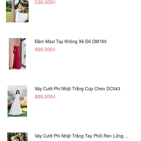
DT730
530.000₫
Đầm Maxi Tay Không Xẻ Đỏ DM765
400.000₫
Váy Cưới Phi Nhật Trắng Cúp Chéo DC543
880.000₫
Váy Cưới Phi Nhật Trắng Tay Phối Ren Lửng