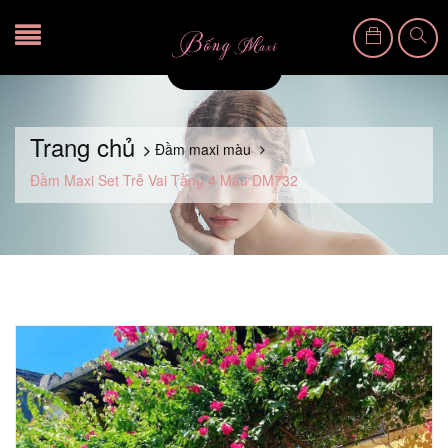
Trang chủ
Đầm maxi màu
Đầm Maxi Set Trễ Vai Tầng 4 Màu DM732