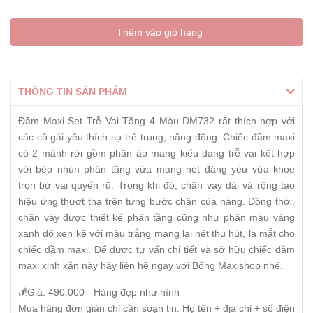
Thêm vào giỏ hàng
THÔNG TIN SẢN PHẨM
Đầm Maxi Set Trễ Vai Tầng 4 Màu DM732 rất thích hợp với
các cô gái yêu thích sự trẻ trung, năng động. Chiếc đầm maxi
có 2 mảnh rời gồm phần áo mang kiểu dáng trễ vai kết hợp
với bèo nhún phân tầng vừa mang nét đáng yêu vừa khoe
trọn bờ vai quyến rũ. Trong khi đó, chân váy dài và rộng tạo
hiệu ứng thướt tha trên từng bước chân của nàng. Đồng thời,
chân váy được thiết kế phân tầng cũng như phân màu vàng
xanh đỏ xen kẽ với màu trắng mang lại nét thu hút, lạ mắt cho
chiếc đầm maxi. Để được tư vấn chi tiết và sở hữu chiếc đầm
maxi xinh xắn này hãy liên hệ ngay với Bống Maxishop nhé.
💰Giá: 490,000 - Hàng đẹp như hình
Mua hàng đơn giản chỉ cần soạn tin: Họ tên + địa chỉ + số điện