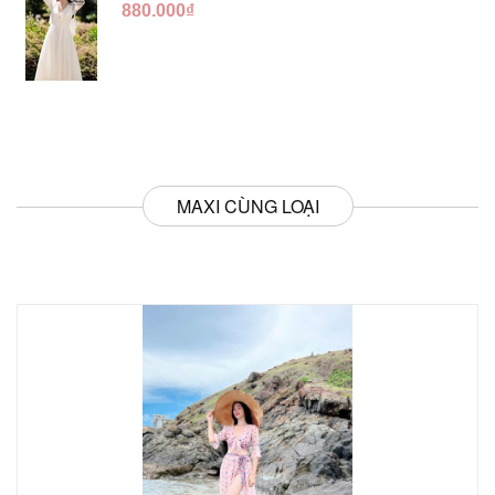
DC554
880.000₫
MAXI CÙNG LOẠI