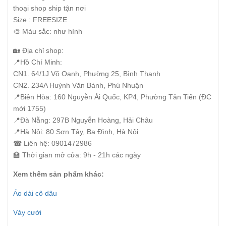
thoại shop ship tận nơi
Size : FREESIZE
🎨 Màu sắc: như hình
🏡 Địa chỉ shop:
📍Hồ Chí Minh:
CN1. 64/1J Võ Oanh, Phường 25, Bình Thạnh
CN2. 234A Huỳnh Văn Bánh, Phú Nhuận
📍Biên Hòa: 160 Nguyễn Ái Quốc, KP4, Phường Tân Tiến (ĐC
mới 1755)
📍Đà Nẵng: 297B Nguyễn Hoàng, Hải Châu
📍Hà Nội: 80 Sơn Tây, Ba Đình, Hà Nội
☎ Liên hệ: 0901472986
🏫 Thời gian mở cửa: 9h - 21h các ngày
Xem thêm sản phẩm khác:
Áo dài cô dâu
Váy cưới