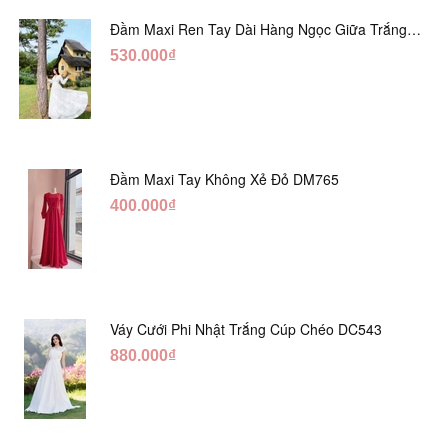
Đầm Maxi Ren Tay Dài Hàng Ngọc Giữa Trắng
DT730
530.000₫
Đầm Maxi Tay Không Xẻ Đỏ DM765
400.000₫
Váy Cưới Phi Nhật Trắng Cúp Chéo DC543
880.000₫