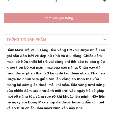
-
+
Thêm vào giỏ hàng
THÔNG TIN SẢN PHẨM
Đầm Maxi Trễ Vai 3 Tầng Bèo Vàng DM750 được nhiều cô
gái săn đón bởi vẻ đẹp nữ tính và dịu dàng. Chiếc đầm
maxi sở hữu thiết kế trễ vai cùng chi tiết bèo to bản giúp
khoe trọn bờ vai mảnh mai của các nàng. Chân váy dài,
rộng được phân thành 3 tầng để tạo điểm nhấn. Phần eo
được bo chun vừa giúp tôn lên vòng eo thon thả vừa
mang lại cảm giác thoải mái khi mặc. Sắc vàng tươi sáng
của chiếc đầm tựa như ánh mặt trời vào ngày hè sẽ giúp
mọi cô nàng tỏa sáng rực rỡ khi khoác lên mình. Hãy liên
hệ ngay với Bống Maxishop để được hướng dẫn chi tiết
và sở hữu chiếc đầm maxi xinh xắn này nhé.