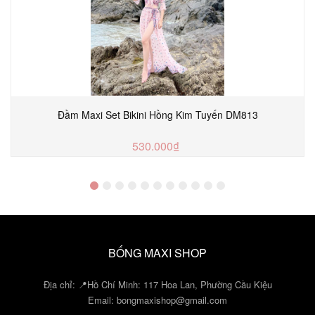
Đầm Maxi Set Bikini Hồng Kim Tuyến DM813
530.000₫
MUA NGAY
BỐNG MAXI SHOP
Địa chỉ: 📍Hồ Chí Minh: 117 Hoa Lan, Phường Cầu Kiệu
Email:
bongmaxishop@gmail.com