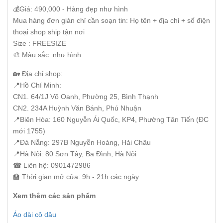
💰Giá: 490,000 - Hàng đẹp như hình
Mua hàng đơn giản chỉ cần soạn tin: Họ tên + địa chỉ + số điện
thoại shop ship tận nơi
Size : FREESIZE
🎨 Màu sắc: như hình
🏡 Địa chỉ shop:
📍Hồ Chí Minh:
CN1. 64/1J Võ Oanh, Phường 25, Bình Thạnh
CN2. 234A Huỳnh Văn Bánh, Phú Nhuận
📍Biên Hòa: 160 Nguyễn Ái Quốc, KP4, Phường Tân Tiến (ĐC
mới 1755)
📍Đà Nẵng: 297B Nguyễn Hoàng, Hải Châu
📍Hà Nội: 80 Sơn Tây, Ba Đình, Hà Nội
☎ Liên hệ: 0901472986
🏫 Thời gian mở cửa: 9h - 21h các ngày
Xem thêm các sản phẩm
Áo dài cô dâu