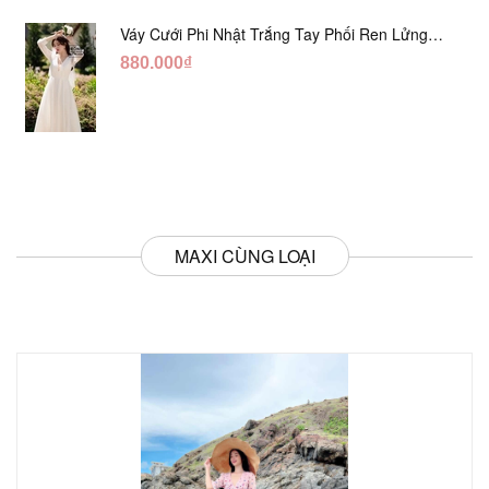
Váy Cưới Phi Nhật Trắng Tay Phối Ren Lửng
DC554
880.000₫
MAXI CÙNG LOẠI