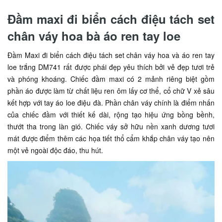
Đầm maxi đi biển cách điệu tách set
chân váy hoa bà áo ren tay loe
Đầm Maxi đi biển cách điệu tách set chân váy hoa và áo ren tay
loe trắng DM741 rất được phái đẹp yêu thích bởi vẻ đẹp tươi trẻ
và phóng khoáng. Chiếc đầm maxi có 2 mảnh riêng biệt gồm
phần áo được làm từ chất liệu ren ôm lấy cơ thể, cổ chữ V xẻ sâu
kết hợp với tay áo loe điệu đà. Phần chân váy chính là điểm nhấn
của chiếc đầm với thiết kế dài, rộng tạo hiệu ứng bồng bềnh,
thướt tha trong làn gió. Chiếc váy sở hữu nền xanh dương tươi
mát được điểm thêm các họa tiết thổ cẩm khắp chân váy tạo nên
một vẻ ngoài độc đáo, thu hút.