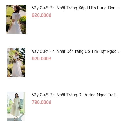
Váy Cưới Phi Nhật Trắng Xếp Li Eo Lưng Ren
DC547
920.000₫
Váy Cưới Phi Nhật Đỏ/Trăng Cổ Tim Hạt Ngọc
DC548
920.000₫
Váy Cưới Phi Nhật Trắng Đính Hoa Ngọc Trai
Lửng DC465
790.000₫