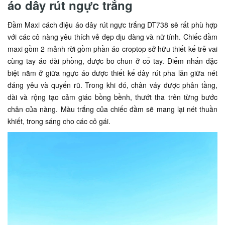
áo dây rút ngực trắng
Đầm Maxi cách điệu áo dây rút ngực trắng DT738 sẽ rất phù hợp
với các cô nàng yêu thích vẻ đẹp dịu dàng và nữ tính. Chiếc đầm
maxi gồm 2 mảnh rời gồm phần áo croptop sở hữu thiết kế trễ vai
cùng tay áo dài phồng, được bo chun ở cổ tay. Điểm nhấn đặc
biệt nằm ở giữa ngực áo được thiết kế dây rút pha lẫn giữa nét
đáng yêu và quyến rũ. Trong khi đó, chân váy được phân tầng,
dài và rộng tạo cảm giác bồng bềnh, thướt tha trên từng bước
chân của nàng. Màu trắng của chiếc đầm sẽ mang lại nét thuần
khiết, trong sáng cho các cô gái.