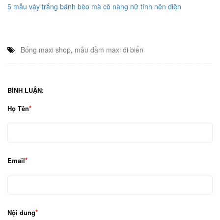
5 mẫu váy trắng bánh bèo mà cô nàng nữ tính nên diện
Bống maxi shop
,
mẫu đầm maxi đi biển
BÌNH LUẬN:
Họ Tên
Email
Nội dung