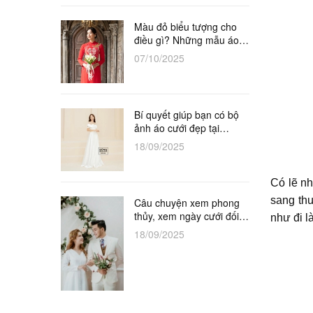
Màu đỏ biểu tượng cho
điều gì? Những mẫu áo
dài đỏ cô dâu tuyệt đẹp
07/10/2025
Bí quyết giúp bạn có bộ
ảnh áo cưới đẹp tại
Studio
18/09/2025
Có lẽ nh
sang th
Câu chuyện xem phong
thủy, xem ngày cưới đối
như đi l
với vợ chồng khắc tuổi
18/09/2025