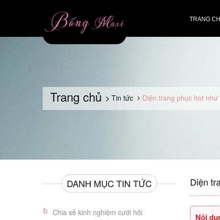
TRANG C
Trang chủ
Tin tức
Diện trang phục hot như
Diện tr
DANH MỤC TIN TỨC
Chia sẻ kinh nghiệm cưới hỏi
Nội du