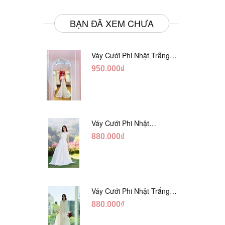
BẠN ĐÃ XEM CHƯA
Váy Cưới Phi Nhật Trắng
Đuôi Cá DC998
950.000₫
Váy Cưới Phi Nhật
Trắng Cúp Chéo DC543
880.000₫
Váy Cưới Phi Nhật Trắng
Cổ V Hàng Nút DC549
880.000₫