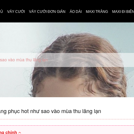
HỦ
VÁY CƯỚI
VÁY CƯỚI ĐƠN GIẢN
ÁO DÀI
MAXI TRẮNG
MAXI ĐI BIỂ
 sao vào mùa thu lãng lạn
ang phục hot như sao vào mùa thu lãng lạn
ng chính