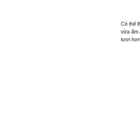
Có thể t
vừa ấm á
tươi hơn