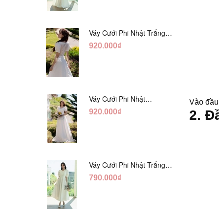
Váy Cưới Phi Nhật Trắng
Xếp Li Eo Lưng Ren
920.000₫
DC547
Váy Cưới Phi Nhật
Vào đầu 
Đỏ/Trăng Cổ Tim Hạt
920.000₫
2. Đ
Ngọc DC548
Váy Cưới Phi Nhật Trắng
Đính Hoa Ngọc Trai Lửng
790.000₫
DC465