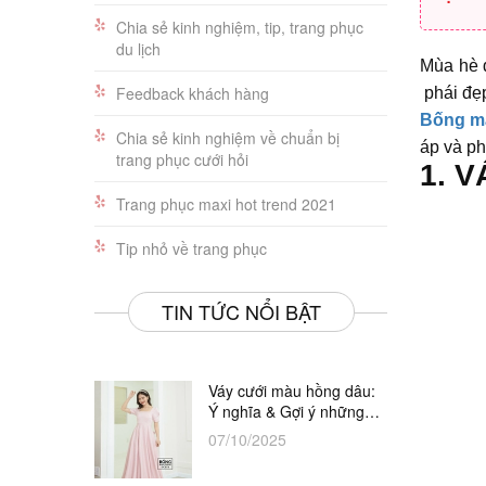
Chia sẻ kinh nghiệm, tip, trang phục
du lịch
Mùa hè đ
Feedback khách hàng
phái đẹp
Bống m
Chia sẻ kinh nghiệm về chuẩn bị
áp và ph
trang phục cưới hỏi
1. V
Trang phục maxi hot trend 2021
Tip nhỏ về trang phục
TIN TỨC NỔI BẬT
Váy cưới màu hồng dâu:
Ý nghĩa & Gợi ý những
thiết kế đẹp nhất
07/10/2025