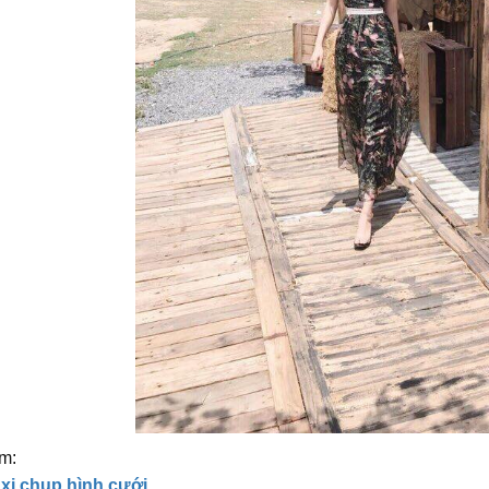
m:
i chụp hình cưới