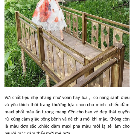
Với chất liệu nhẹ nhàng như voan hay lụa , cô nàng sành điệu
và yêu thích thời trang thường lựa chọn cho mình chiếc đầm
maxi phối màu ấn tượng mang đến cho bạn vẻ đẹp thật quyến
rũ cùng cảm giác bồng bềnh và dễ chịu mỗi khi mặc. Không còn
là màu đơn sắc ,chiếc đầm maxi pha màu mới lạ sẽ làm cho
người mặc cảm thấy mới mẻ hơn .