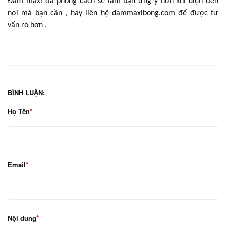
Đầm maxi đa phong cách sẽ làm bạn ưng ý hơn khi diện đến
nơi mà bạn cần , hãy liên hệ dammaxibong.com để được tư
vấn rõ hơn .
BÌNH LUẬN:
Họ Tên
Email
Nội dung