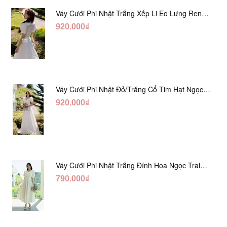
Váy Cưới Phi Nhật Trắng Xếp Li Eo Lưng Ren
DC547
920.000₫
Váy Cưới Phi Nhật Đỏ/Trăng Cổ Tim Hạt Ngọc
DC548
920.000₫
Váy Cưới Phi Nhật Trắng Đính Hoa Ngọc Trai
Lửng DC465
790.000₫