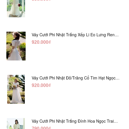
Váy Cưới Phi Nhật Trắng Xếp Li Eo Lưng Ren
DC547
920.000₫
Váy Cưới Phi Nhật Đỏ/Trăng Cổ Tim Hạt Ngọc
DC548
920.000₫
Váy Cưới Phi Nhật Trắng Đính Hoa Ngọc Trai
Lửng DC465
790.000₫