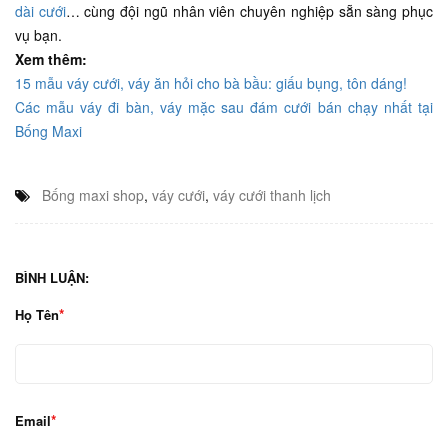
dài cưới
… cùng đội ngũ nhân viên chuyên nghiệp sẵn sàng phục
vụ bạn.
Xem thêm:
15 mẫu váy cưới, váy ăn hỏi cho bà bầu: giấu bụng, tôn dáng!
Các mẫu váy đi bàn, váy mặc sau đám cưới bán chạy nhất tại
Bống Maxi
Bống maxi shop
,
váy cưới
,
váy cưới thanh lịch
BÌNH LUẬN:
Họ Tên
Email