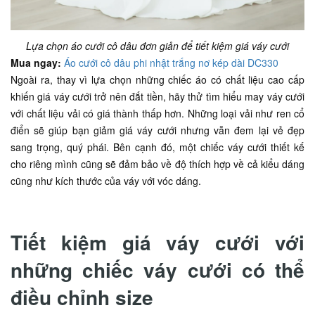
Lựa chọn áo cưới cô dâu đơn giản để tiết kiệm giá váy cưới
Mua ngay:
Áo cưới cô dâu phi nhật trắng nơ kép dài DC330
Ngoài ra, thay vì lựa chọn những chiếc áo có chất liệu cao cấp
khiến giá váy cưới trở nên đắt tiền, hãy thử tìm hiểu may váy cưới
với chất liệu vải có giá thành thấp hơn. Những loại vải như ren cổ
điển sẽ giúp bạn giảm giá váy cưới nhưng vẫn đem lại vẻ đẹp
sang trọng, quý phái. Bên cạnh đó, một chiếc váy cưới thiết kế
cho riêng mình cũng sẽ đảm bảo về độ thích hợp về cả kiểu dáng
cũng như kích thước của váy với vóc dáng.
Tiết kiệm giá váy cưới với
những chiếc váy cưới có thể
điều chỉnh size