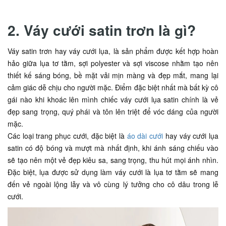
2. Váy cưới satin trơn là gì?
Váy satin trơn hay váy cưới lụa, là sản phẩm được kết hợp hoàn
hảo giữa lụa tơ tằm, sợi polyester và sợi viscose nhằm tạo nên
thiết kế sáng bóng, bề mặt vải mịn màng và đẹp mắt, mang lại
cảm giác dễ chịu cho người mặc. Điểm đặc biệt nhất mà bất kỳ cô
gái nào khi khoác lên mình chiếc váy cưới lụa satin chính là vẻ
đẹp sang trọng, quý phái và tôn lên triệt để vóc dáng của người
mặc.
Các loại trang phục cưới, đặc biệt là
áo dài cưới
hay váy cưới lụa
satin có độ bóng và mượt mà nhất định, khi ánh sáng chiếu vào
sẽ tạo nên một vẻ đẹp kiêu sa, sang trọng, thu hút mọi ánh nhìn.
Đặc biệt, lụa được sử dụng làm váy cưới là lụa tơ tằm sẽ mang
đến vẻ ngoài lộng lẫy và vô cùng lý tưởng cho cô dâu trong lễ
cưới.