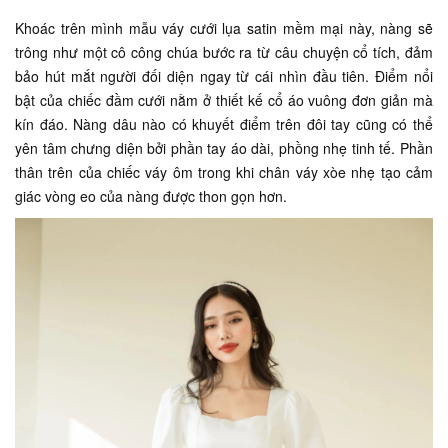
Khoác trên mình mẫu váy cưới lụa satin mềm mại này, nàng sẽ
trông như một cô công chúa bước ra từ câu chuyện cổ tích, đảm
bảo hút mắt người đối diện ngay từ cái nhìn đầu tiên. Điểm nổi
bật của chiếc đầm cưới nằm ở thiết kế cổ áo vuông đơn giản mà
kín đáo. Nàng dâu nào có khuyết điểm trên đôi tay cũng có thể
yên tâm chưng diện bởi phần tay áo dài, phồng nhẹ tinh tế. Phần
thân trên của chiếc váy ôm trong khi chân váy xòe nhẹ tạo cảm
giác vòng eo của nàng được thon gọn hơn.