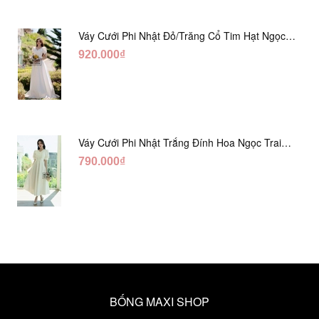
Váy Cưới Phi Nhật Đỏ/Trăng Cổ Tim Hạt Ngọc
DC548
920.000₫
Váy Cưới Phi Nhật Trắng Đính Hoa Ngọc Trai
Lửng DC465
790.000₫
BỐNG MAXI SHOP