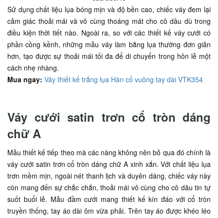
Sử dụng chất liệu lụa bóng mịn và độ bền cao, chiếc váy đem lại
cảm giác thoải mái và vô cùng thoáng mát cho cô dâu dù trong
điều kiện thời tiết nào. Ngoài ra, so với các thiết kế váy cưới có
phần cồng kềnh, những mẫu váy làm bằng lụa thường đơn giản
hơn, tạo được sự thoải mái tối đa để di chuyển trong hôn lễ một
cách nhẹ nhàng.
Mua ngay:
Váy thiết kế trắng lụa Hàn cổ vuông tay dài VTK354
Váy cưới satin trơn cổ tròn dáng
chữ A
Mẫu thiết kế tiếp theo mà các nàng không nên bỏ qua đó chính là
váy cưới satin trơn cổ tròn dáng chữ A xinh xắn. Với chất liệu lụa
trơn mềm mịn, ngoài nét thanh lịch và duyên dáng, chiếc váy này
còn mang đến sự chắc chắn, thoải mái vô cùng cho cô dâu tin tự
suốt buổi lễ. Mẫu đầm cưới mang thiết kế kín đáo với cổ tròn
truyền thống, tay áo dài ôm vừa phải. Trên tay áo được khéo léo