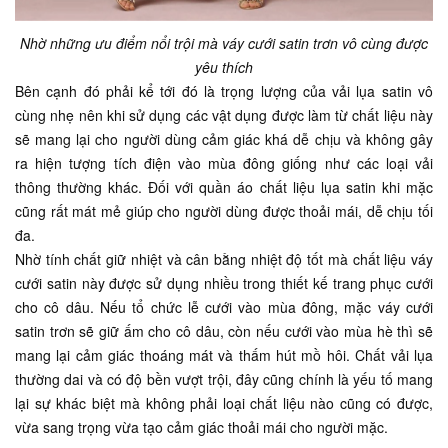
Nhờ những ưu điểm nổi trội mà váy cưới satin trơn vô cùng được
yêu thích
Bên cạnh đó phải kể tới đó là trọng lượng của vải lụa satin vô
cùng nhẹ nên khi sử dụng các vật dụng được làm từ chất liệu này
sẽ mang lại cho người dùng cảm giác khá dễ chịu và không gây
ra hiện tượng tích điện vào mùa đông giống như các loại vải
thông thường khác. Đối với quần áo chất liệu lụa satin khi mặc
cũng rất mát mẻ giúp cho người dùng được thoải mái, dễ chịu tối
đa.
Nhờ tính chất giữ nhiệt và cân bằng nhiệt độ tốt mà chất liệu váy
cưới satin này được sử dụng nhiều trong thiết kế trang phục cưới
cho cô dâu. Nếu tổ chức lễ cưới vào mùa đông, mặc váy cưới
satin trơn sẽ giữ ấm cho cô dâu, còn nếu cưới vào mùa hè thì sẽ
mang lại cảm giác thoáng mát và thấm hút mồ hôi. Chất vải lụa
thường dai và có độ bền vượt trội, đây cũng chính là yếu tố mang
lại sự khác biệt mà không phải loại chất liệu nào cũng có được,
vừa sang trọng vừa tạo cảm giác thoải mái cho người mặc.