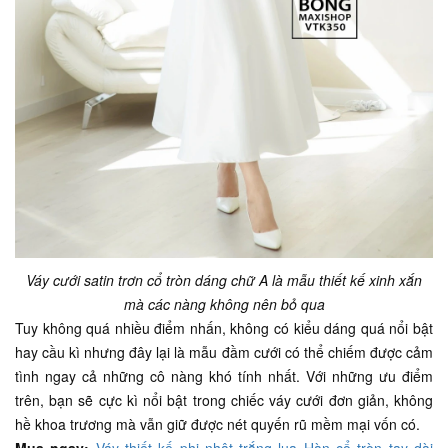
Váy cưới satin trơn cổ tròn dáng chữ A là mẫu thiết kế xinh xắn
mà các nàng không nên bỏ qua
Tuy không quá nhiều điểm nhấn, không có kiểu dáng quá nổi bật
hay cầu kì nhưng đây lại là mẫu đầm cưới có thể chiếm được cảm
tình ngay cả những cô nàng khó tính nhất. Với những ưu điểm
trên, bạn sẽ cực kì nổi bật trong chiếc váy cưới đơn giản, không
hề khoa trương mà vẫn giữ được nét quyến rũ mềm mại vốn có.
Mua ngay:
Váy thiết kế phi nhật trắng lụa Hàn cổ tròn tay dài