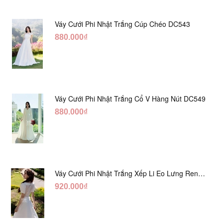
Váy Cưới Phi Nhật Trắng Cúp Chéo DC543
880.000₫
Váy Cưới Phi Nhật Trắng Cổ V Hàng Nút DC549
880.000₫
Váy Cưới Phi Nhật Trắng Xếp Li Eo Lưng Ren
DC547
920.000₫