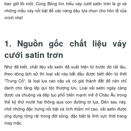
bao giờ lỗi mốt. Cùng Bống tìm hiểu váy cưới satin trơn là gì và
những mẫu váy nổi bật để các nàng dâu lựa chọn cho hôn lễ của
mình nhé!
1. Nguồn gốc chất liệu váy
cưới satin trơn
Như đã biết, chất liệu vải satin đã xuất hiện từ trước đó rất lâu,
theo dòng lịch sử thì loại vải này bắt đầu được biết đến từ thời
"Trung Cổ", là loại lụa cao cấp và có giá thành đắt đỏ nên chỉ
dành cho tầng lớp quí tộc thượng lưu. Loại vải satin ngày càng
được ưa chuộng và tiếp tục phổ biến mạnh mẽ ở Châu Âu trong
thế kỷ thứ mười hai thông qua con đường tơ lụa. Đến sau này,
nhờ những
đặc trưng nổi bật và tính thẩm mĩ cao, vải satin được
ứng dụng rộng rãi trong đời sống, đặc biệt là lĩnh vực thời trang
may mặc.