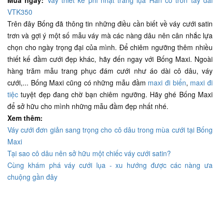
VTK350
Trên đây Bống đã thông tin những điều cần biết về váy cưới satin
trơn và gợi ý một số mẫu váy mà các nàng dâu nên cân nhắc lựa
chọn cho ngày trọng đại của mình. Để chiêm ngưỡng thêm nhiều
thiết kế đầm cưới đẹp khác, hãy đến ngay với Bống Maxi. Ngoài
hàng trăm mẫu trang phục đám cưới như áo dài cô dâu, váy
cưới,... Bống Maxi cũng có những mẫu đầm
maxi đi biển
,
maxi đi
tiệc
tuyệt đẹp đang chờ bạn chiêm ngưỡng. Hãy ghé Bống Maxi
để sở hữu cho mình những mẫu đầm đẹp nhất nhé.
Xem thêm:
Váy cưới đơn giản sang trọng cho cô dâu trong mùa cưới tại Bống
Maxi
Tại sao cô dâu nên sở hữu một chiếc váy cưới satin?
Cùng khám phá váy cưới lụa - xu hướng được các nàng ưa
chuộng gần đây