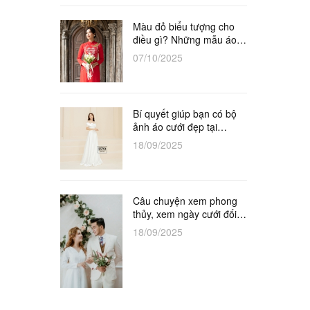
Màu đỏ biểu tượng cho
điều gì? Những mẫu áo
dài đỏ cô dâu tuyệt đẹp
07/10/2025
Bí quyết giúp bạn có bộ
ảnh áo cưới đẹp tại
Studio
18/09/2025
Câu chuyện xem phong
thủy, xem ngày cưới đối
với vợ chồng khắc tuổi
18/09/2025