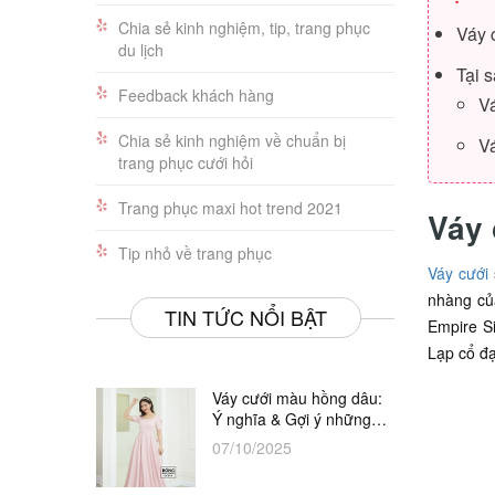
Chia sẻ kinh nghiệm, tip, trang phục
Váy 
du lịch
Tại 
Feedback khách hàng
V
Chia sẻ kinh nghiệm về chuẩn bị
Vá
trang phục cưới hỏi
Trang phục maxi hot trend 2021
Váy 
Tip nhỏ về trang phục
Váy cưới
nhàng của
TIN TỨC NỔI BẬT
Empire Si
Lạp cổ đạ
Váy cưới màu hồng dâu:
Ý nghĩa & Gợi ý những
thiết kế đẹp nhất
07/10/2025