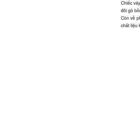
Chiếc váy
đôi gò bồ
Còn về ph
chất liệu