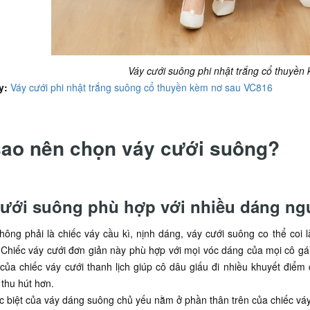
Váy cưới suông phi nhật trắng cổ thuyề
y:
Váy cưới phi nhật trắng suông cổ thuyền kèm nơ sau VC816
sao nên chọn váy cưới suông?
cưới suông phù hợp với nhiều dáng ng
ông phải là chiếc váy cầu kì, nịnh dáng, váy cưới suông co thể coi l
 Chiếc váy cưới đơn giản này phù hợp với mọi vóc dáng của mọi cô gá
của chiếc váy cưới thanh lịch giúp cô dâu giấu đi nhiều khuyết điể
thu hút hơn.
 biệt của váy dáng suông chủ yếu nằm ở phần thân trên của chiếc váy