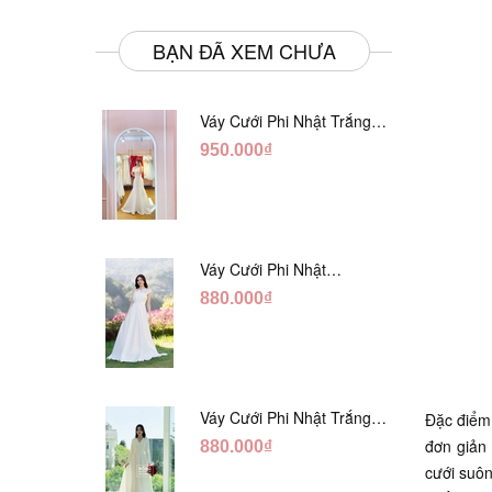
BẠN ĐÃ XEM CHƯA
Váy Cưới Phi Nhật Trắng
Đuôi Cá DC998
950.000₫
Váy Cưới Phi Nhật
Trắng Cúp Chéo DC543
880.000₫
Váy Cưới Phi Nhật Trắng
Đặc điểm 
Cổ V Hàng Nút DC549
đơn giản
880.000₫
cưới suôn