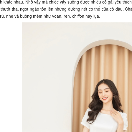
h khác nhau. Nhờ vậy mà chiếc váy suông được nhiều cô gái yêu thích 
thướt tha, ngọt ngào tôn lên những đường nét cơ thể của cô dâu, Chấ
 rũ, nhẹ và buông mềm như voan, ren, chiffon hay lụa.