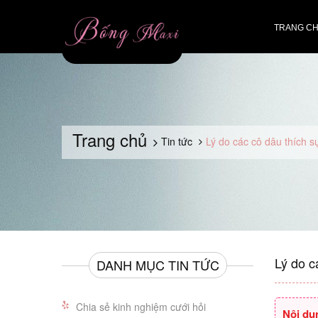
TRANG C
Trang chủ
Tin tức
Lý do các cô dâu thích 
Lý do c
DANH MỤC TIN TỨC
Chia sẻ kinh nghiệm cưới hỏi
Nội du