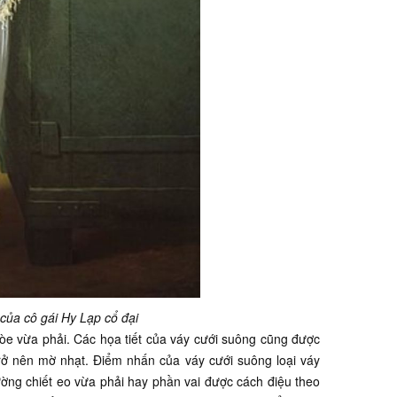
của cô gái Hy Lạp cổ đại
òe vừa phải. Các họa tiết của váy cưới suông cũng được
rở nên mờ nhạt. Điểm nhấn của váy cưới suông loại váy
ờng chiết eo vừa phải hay phần vai được cách điệu theo