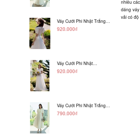
nhiều các
dáng váy 
vải có độ
Váy Cưới Phi Nhật Trắng
Xếp Li Eo Lưng Ren
920.000₫
DC547
Váy Cưới Phi Nhật
Đỏ/Trăng Cổ Tim Hạt
920.000₫
Ngọc DC548
Váy Cưới Phi Nhật Trắng
Đính Hoa Ngọc Trai Lửng
790.000₫
DC465