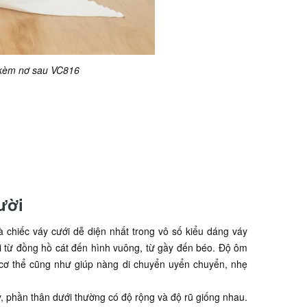
n kèm nơ sau VC816
ười
à chiếc váy cưới dễ diện nhất trong vô số kiểu dáng váy
i từ đồng hồ cát đến hình vuông, từ gầy đến béo. Độ ôm
m cơ thể cũng như giúp nàng di chuyển uyển chuyển, nhẹ
, phần thân dưới thường có độ rộng và độ rũ giống nhau.