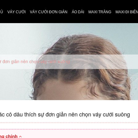
HỦ
VÁY CƯỚI
VÁY CƯỚI ĐƠN GIẢN
ÁO DÀI
MAXI TRẮNG
MAXI ĐI BIỂ
sự đơn giản nên chọn váy cưới suông
ác cô dâu thích sự đơn giản nên chọn váy cưới suông
ng chính