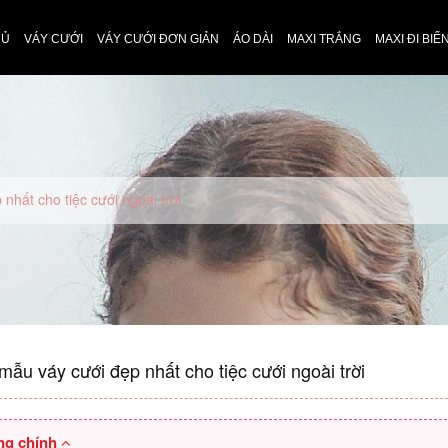
HỦ
VÁY CƯỚI
VÁY CƯỚI ĐƠN GIẢN
ÁO DÀI
MAXI TRẮNG
MAXI ĐI BIỂ
hất cho tiệc cưới ngoài trời
ẫu váy cưới đẹp nhất cho tiệc cưới ngoài trời
ng chính