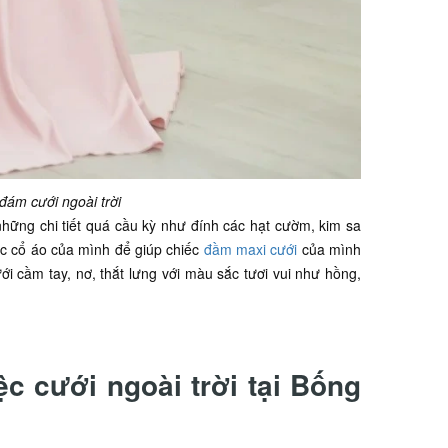
đám cưới ngoài trời
những chi tiết quá cầu kỳ như đính các hạt cườm, kim sa
oặc cổ áo của mình để giúp chiếc
đầm maxi cưới
của mình
i cầm tay, nơ, thắt lưng với màu sắc tươi vui như hồng,
c cưới ngoài trời tại Bống