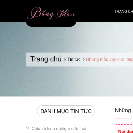
TRANG C
Trang chủ
Tin tức
Những mẫu váy cưới đẹp n
Những m
DANH MỤC TIN TỨC
Chia sẻ kinh nghiệm cưới hỏi
Nội du