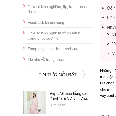
Chia sẻ kinh nghiệm, tip, trang phục
Có nê
du lịch
Lời k
Feedback khách hàng
Nhữn
Chia sẻ kinh nghiệm về chuẩn bị
Vá
trang phục cưới hỏi
Vá
Trang phục maxi hot trend 2021
Vá
Tip nhỏ về trang phục
Những năm
TIN TỨC NỔI BẬT
mà việc t
lựa chọn
cho mình 
Váy cưới màu hồng dâu:
váy cưới 
Ý nghĩa & Gợi ý những
thiết kế đẹp nhất
07/10/2025