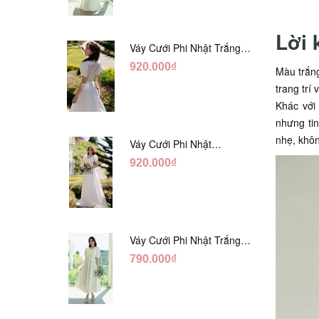
Lời 
Váy Cưới Phi Nhật Trắng
Xếp Li Eo Lưng Ren
920.000₫
Màu trắng
DC547
trang trí
Khác với 
nhưng tin
nhẹ, khôn
Váy Cưới Phi Nhật
Đỏ/Trăng Cổ Tim Hạt
920.000₫
Ngọc DC548
Váy Cưới Phi Nhật Trắng
Đính Hoa Ngọc Trai Lửng
790.000₫
DC465