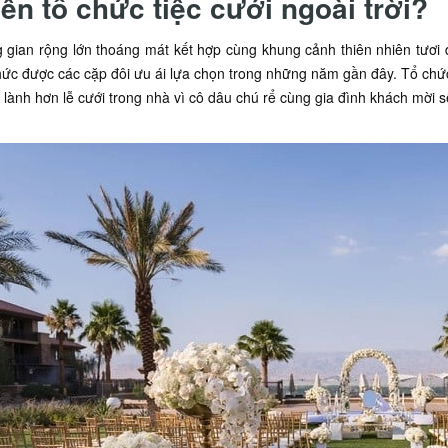
ên tổ chức tiệc cưới ngoài trời?
 gian rộng lớn thoáng mát kết hợp cùng khung cảnh thiên nhiên tươi đ
hức được các cặp đôi ưu ái lựa chọn trong những năm gần đây. Tổ chức
 lành hơn lễ cưới trong nhà vì cô dâu chú rể cùng gia đình khách mời 