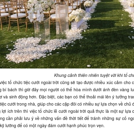
Khung cảnh thiên nhiên tuyệt vời khi tổ ch
việc tổ chức tiệc cưới ngoài trời cũng sẽ tạo được nhiều xúc cảm cho 
g bí bách thì giờ đây mọi người có thể hòa mình dưới ánh đèn vàng 
ơ và sinh động hơn. Đặc biệt, các bạn có thể thoải mái lên ý tưởng tr
tiệc cưới trong nhà, giúp cho các cặp đôi có nhiều sự lựa chọn về chủ đ
lợi ích trên thì việc tổ chức lễ cưới ngoài trời quả thực là một sự l
ng cần phải lưu ý về những vấn đề thời tiết để tránh những sự cố ngo
 kỹ lưỡng để có một ngày đám cưới hạnh phúc trọn vẹn.