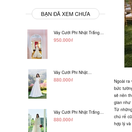
BẠN ĐÃ XEM CHƯA
Váy Cưới Phi Nhật Trắng
Đuôi Cá DC998
950.000₫
Váy Cưới Phi Nhật
Trắng Cúp Chéo DC543
880.000₫
Ngoài ra 
bức tườn
sẽ nên th
gian như 
Từ những 
Váy Cưới Phi Nhật Trắng
chú rể cũ
Cổ V Hàng Nút DC549
880.000₫
hợp lý và