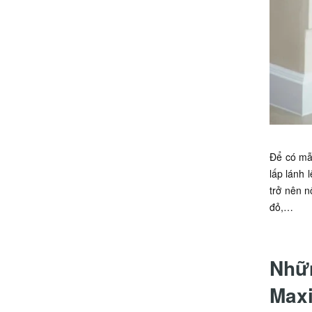
Để có mẫu
lấp lánh 
trở nên n
đỏ,…
Nhữn
Max