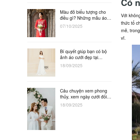
Có n
Màu đỏ biểu tượng cho
Với không
điều gì? Những mẫu áo
thức tổ c
dài đỏ cô dâu tuyệt đẹp
07/10/2025
mẻ, trong
vĩ.
Bí quyết giúp bạn có bộ
ảnh áo cưới đẹp tại
Studio
18/09/2025
Câu chuyện xem phong
thủy, xem ngày cưới đối
với vợ chồng khắc tuổi
18/09/2025