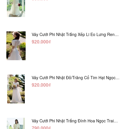
Váy Cưới Phi Nhật Trắng Xếp Li Eo Lưng Ren
DC547
920.000₫
Váy Cưới Phi Nhật Đỏ/Trăng Cổ Tim Hạt Ngọc
DC548
920.000₫
Váy Cưới Phi Nhật Trắng Đính Hoa Ngọc Trai
Lửng DC465
790.000₫