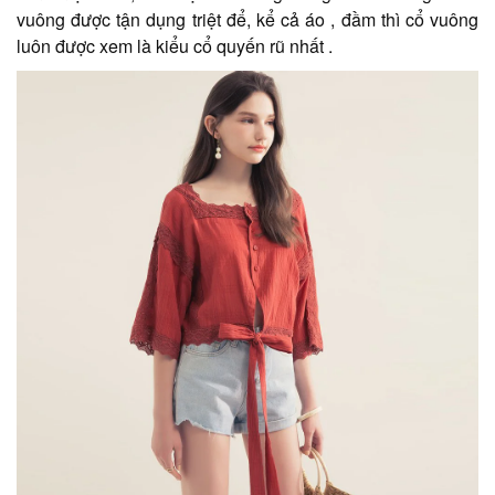
vuông được tận dụng triệt để, kể cả áo , đầm thì cổ vuông
luôn được xem là kiểu cổ quyến rũ nhất .