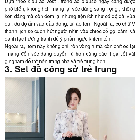
​​​​​​​Dựa theo kiểu áo vest , trend áo blouse ngày càng được
phổ biến, không hcir mang lại vóc dáng sang trọng , không
kén dáng mà còn đem lại những tiện ích như có độ dài vừa
đủ , đủ độ ấm vào đầu đông, túi áo lớn . Ngoài ra, cổ chữ V
thanh lịch sẽ cuốn hút người nhìn vào chiếc cổ gợi cảm và
đánh lạc hướng tránh để ý phần ngực khiêm tốn .
​​​​​​​Ngoài ra, item này không chỉ tôn vòng 1 mà còn chít eo lại
mang đến vóc dáng quyến rũ hơn cùng các họa tiết vải
gingham để trở nên trang nhã và trẻ trung hơn.
3. Set đồ công sở trẻ trung