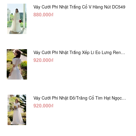
Váy Cưới Phi Nhật Trắng Cổ V Hàng Nút DC549
880.000₫
Váy Cưới Phi Nhật Trắng Xếp Li Eo Lưng Ren
DC547
920.000₫
Váy Cưới Phi Nhật Đỏ/Trăng Cổ Tim Hạt Ngọc
DC548
920.000₫