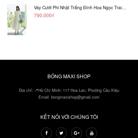
Váy Cưới Phi Nhật Trắng Đính Hoa Ngọc Trai
Lửng DC465
790.000₫
BỐNG MAXI SHOP
Địa chỉ: 📍Hồ Chí Minh: 117 Hoa Lan, Phường Cầu Kiệu
Email:
bongmaxishop@gmail.com
KẾT NỐI VỚI CHÚNG TÔI