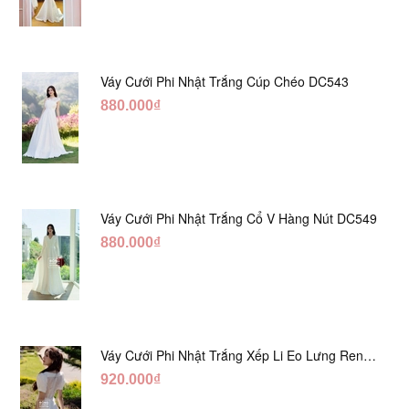
Váy Cưới Phi Nhật Trắng Cúp Chéo DC543
880.000₫
Váy Cưới Phi Nhật Trắng Cổ V Hàng Nút DC549
880.000₫
Váy Cưới Phi Nhật Trắng Xếp Li Eo Lưng Ren
DC547
920.000₫