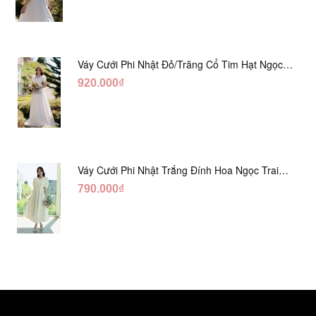
Váy Cưới Phi Nhật Đỏ/Trăng Cổ Tim Hạt Ngọc
DC548
920.000₫
Váy Cưới Phi Nhật Trắng Đính Hoa Ngọc Trai
Lửng DC465
790.000₫