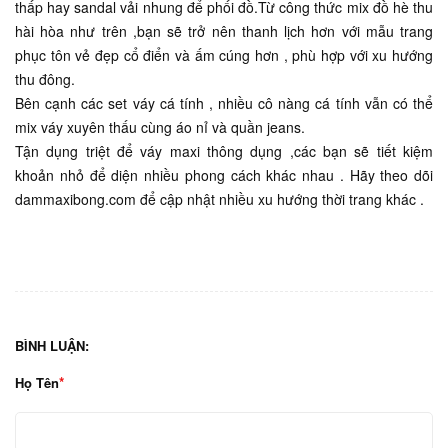
thấp hay sandal vải nhung để phối đồ.Từ công thức mix đồ hè thu
hài hòa như trên ,bạn sẽ trở nên thanh lịch hơn với mẫu trang
phục tôn vẻ đẹp cổ điển và ấm cúng hơn , phù hợp với xu hướng
thu đông.
Bên cạnh các set váy cá tính , nhiều cô nàng cá tính vẫn có thể
mix váy xuyên thấu cùng áo nỉ và quần jeans.
Tận dụng triệt để váy maxi thông dụng ,các bạn sẽ tiết kiệm
khoản nhỏ để diện nhiều phong cách khác nhau . Hãy theo dõi
dammaxibong.com để cập nhật nhiều xu hướng thời trang khác .
BÌNH LUẬN:
Họ Tên