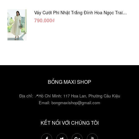
Váy Cưới Phi Nhật Trắng Đính Hoa Ngọc Trai
Lửng DC465
790.000₫
BỐNG MAXI SHOP
Địa chỉ: 📍Hồ Chí Minh: 117 Hoa Lan, Phường Cầu Kiệu
Email:
bongmaxishop@gmail.com
KẾT NỐI VỚI CHÚNG TÔI