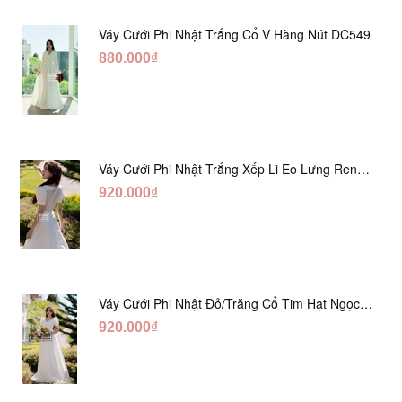
Váy Cưới Phi Nhật Trắng Cổ V Hàng Nút DC549
880.000₫
Váy Cưới Phi Nhật Trắng Xếp Li Eo Lưng Ren
DC547
920.000₫
Váy Cưới Phi Nhật Đỏ/Trăng Cổ Tim Hạt Ngọc
DC548
920.000₫