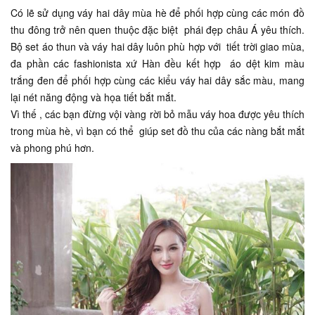
Có lẽ sử dụng váy hai dây mùa hè để phối hợp cùng các món đồ
thu đông trở nên quen thuộc đặc biệt phái đẹp châu Á yêu thích.
Bộ set áo thun và váy hai dây luôn phù hợp với tiết trời giao mùa,
đa phần các fashionista xứ Hàn đều kết hợp áo dệt kim màu
trắng đen để phối hợp cùng các kiểu váy hai dây sắc màu, mang
lại nét năng động và họa tiết bắt mắt.
Vì thế , các bạn đừng vội vàng rời bỏ mẫu váy hoa được yêu thích
trong mùa hè, vì bạn có thể giúp set đồ thu của các nàng bắt mắt
và phong phú hơn.