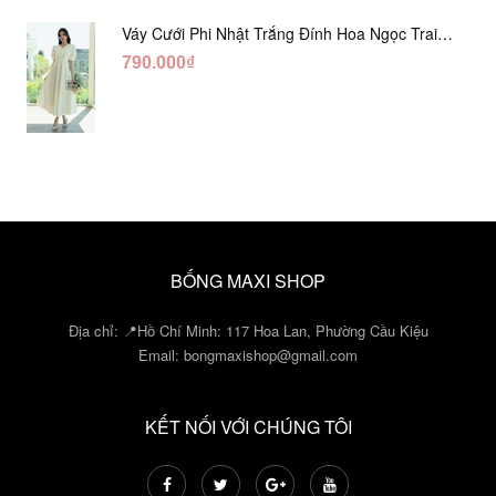
Váy Cưới Phi Nhật Trắng Đính Hoa Ngọc Trai
Lửng DC465
790.000₫
BỐNG MAXI SHOP
Địa chỉ: 📍Hồ Chí Minh: 117 Hoa Lan, Phường Cầu Kiệu
Email:
bongmaxishop@gmail.com
KẾT NỐI VỚI CHÚNG TÔI