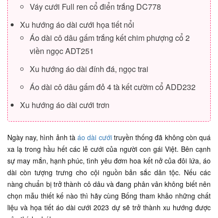
Váy cưới Full ren cổ điển trắng DC778
Xu hướng áo dài cưới họa tiết nổi
Áo dài cô dâu gấm trắng kết chim phượng cổ 2
viền ngọc ADT251
Xu hướng áo dài đính đá, ngọc trai
Áo dài cô dâu gấm đỏ 4 tà kết cườm cổ ADD232
Xu hướng áo dài cưới trơn
Ngày nay, hình ảnh tà
áo dài cưới
truyền thống đã không còn quá
xa lạ trong hầu hết các lễ cưới của người con gái Việt. Bên cạnh
sự may mắn, hạnh phúc, tình yêu đơm hoa kết nở của đôi lứa, áo
dài còn tượng trưng cho cội nguồn bản sắc dân tộc. Nếu các
nàng chuẩn bị trở thành cô dâu và đang phân vân không biết nên
chọn mẫu thiết kế nào thì hãy cùng Bống tham khảo những chất
liệu và họa tiết áo dài cưới 2023 dự sẽ trở thành xu hướng được