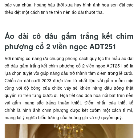
bậc vua chúa, hoàng hậu thời xưa hay hình ảnh hoa sen đài các
thêu dệt một cách tinh tế trên nền áo dài thướt tha.
Áo dài cô dâu gấm trắng kết chim
phượng cổ 2 viền ngọc ADT251
Với những cô nàng ưa chuộng phong cách quý tộc thì mẫu áo dài
cô dâu gấm trắng kết chim phượng cổ 2 viền ngọc ADT251 sẽ là
lựa chọn tuyệt vời giúp nàng dâu trở thành tâm điểm trong lễ cưới.
Chiếc áo dài cưới 2023 được làm từ chất liệu vải gấm mềm mịn
cùng với độ bóng của chiếc váy sẽ khiến nàng dâu trông thật
quyến rũ trên từng bước đi. Họa tiết các đóa hoa nổi bật trên nền
vải gấm mang sắc trắng thuần khiết. Điểm nhấn của thiết kế
chính là hình ảnh chim phượng được kết cườm một cách tỉ mỉ,
mang lại ý nghĩa biểu tượng của hoàng gia và sự quyền quý.