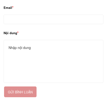
Email
Nội dung
GỬI BÌNH LUẬN