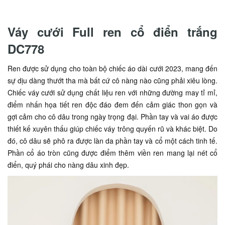
Váy cưới Full ren cổ điển trắng
DC778
Ren được sử dụng cho toàn bộ chiếc áo dài cưới 2023, mang đến
sự dịu dàng thướt tha mà bất cứ cô nàng nào cũng phải xiêu lòng.
Chiếc váy cưới sử dụng chất liệu ren với những đường may tỉ mỉ,
điểm nhấn họa tiết ren độc đáo đem đến cảm giác thon gọn và
gợi cảm cho cô dâu trong ngày trọng đại. Phần tay và vai áo được
thiết kế xuyên thấu giúp chiếc váy trông quyến rũ và khác biệt. Do
đó, cô dâu sẽ phô ra được làn da phần tay và cổ một cách tinh tế.
Phần cổ áo tròn cũng được điểm thêm viền ren mang lại nét cổ
điển, quý phái cho nàng dâu xinh đẹp.