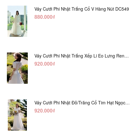
Váy Cưới Phi Nhật Trắng Cổ V Hàng Nút DC549
880.000₫
Váy Cưới Phi Nhật Trắng Xếp Li Eo Lưng Ren
DC547
920.000₫
Váy Cưới Phi Nhật Đỏ/Trăng Cổ Tim Hạt Ngọc
DC548
920.000₫