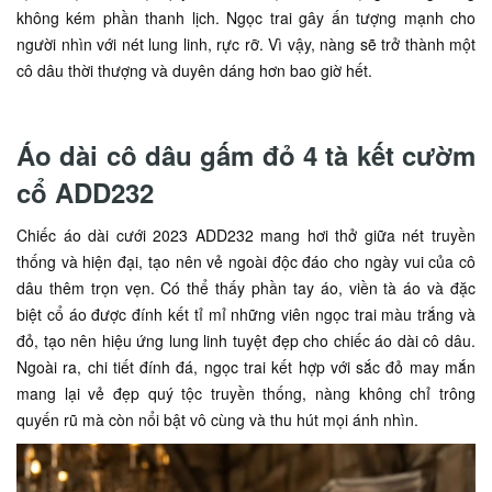
không kém phần thanh lịch. Ngọc trai gây ấn tượng mạnh cho
người nhìn với nét lung linh, rực rỡ. Vì vậy, nàng sẽ trở thành một
cô dâu thời thượng và duyên dáng hơn bao giờ hết.
Áo dài cô dâu gấm đỏ 4 tà kết cườm
cổ ADD232
Chiếc áo dài cưới 2023 ADD232 mang hơi thở giữa nét truyền
thống và hiện đại, tạo nên vẻ ngoài độc đáo cho ngày vui của cô
dâu thêm trọn vẹn. Có thể thấy phần tay áo, viền tà áo và đặc
biệt cổ áo được đính kết tỉ mỉ những viên ngọc trai màu trắng và
đỏ, tạo nên hiệu ứng lung linh tuyệt đẹp cho chiếc áo dài cô dâu.
Ngoài ra, chi tiết đính đá, ngọc trai kết hợp với sắc đỏ may mắn
mang lại vẻ đẹp quý tộc truyền thống, nàng không chỉ trông
quyến rũ mà còn nổi bật vô cùng và thu hút mọi ánh nhìn.