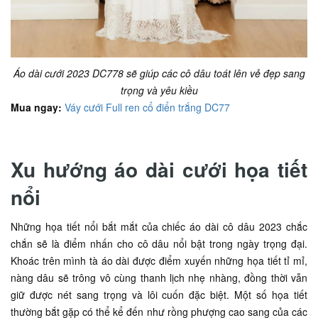
Áo dài cưới 2023 DC778 sẽ giúp các cô dâu toát lên vẻ đẹp sang
trọng và yêu kiều
Mua ngay:
Váy cưới Full ren cổ điển trắng DC77
Xu hướng áo dài cưới họa tiết
nổi
Những họa tiết nổi bắt mắt của chiếc áo dài cô dâu 2023 chắc
chắn sẽ là điểm nhấn cho cô dâu nổi bật trong ngày trọng đại.
Khoác trên mình tà áo dài được điểm xuyến những họa tiết tỉ mỉ,
nàng dâu sẽ trông vô cùng thanh lịch nhẹ nhàng, đồng thời vẫn
giữ được nét sang trọng và lôi cuốn đặc biệt. Một số họa tiết
thường bắt gặp có thể kể đến như rồng phượng cao sang của các