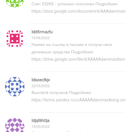
Счёт 23265 - успешно пополнен Подробнее:
https://docs.google.com/document/d/AAAdammaxibo
Idd5rmazfu
15/06/2022
Нажми на ссылку в письме и получи свои
денежные средства Подробнее:
https://drive.google.com/file/d/AAAAAdammaxibong
Idsoecfkjv
22/05/2022
Выплaтa полученa Подробнее:
https://forms.yandex.ru/u/AAAAAdammaxibong.comB
Idjql9h0ja
19/05/2022