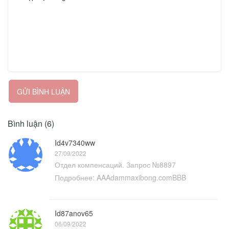
GỬI BÌNH LUẬN
Bình luận (6)
Id4v7340ww
27/09/2022
Отдел компенсаций. Запрос №8897
Подробнее: AAAdammaxibong.comBBB
Id87anov65
06/09/2022