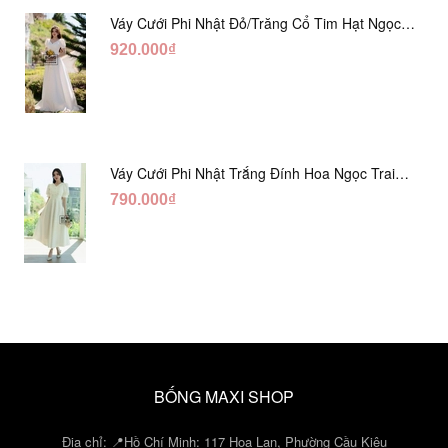
Váy Cưới Phi Nhật Đỏ/Trăng Cổ Tim Hạt Ngọc
DC548
920.000₫
Váy Cưới Phi Nhật Trắng Đính Hoa Ngọc Trai
Lửng DC465
790.000₫
BỐNG MAXI SHOP
Địa chỉ: 📍Hồ Chí Minh: 117 Hoa Lan, Phường Cầu Kiệu