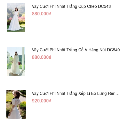
Váy Cưới Phi Nhật Trắng Cúp Chéo DC543
880.000₫
Váy Cưới Phi Nhật Trắng Cổ V Hàng Nút DC549
880.000₫
Váy Cưới Phi Nhật Trắng Xếp Li Eo Lưng Ren
DC547
920.000₫