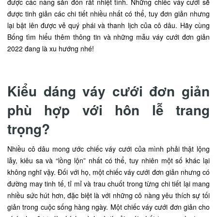
được các nàng săn đón rất nhiệt tình. Những chiếc váy cưới sẽ
được tinh giản các chi tiết nhiều nhất có thể, tuy đơn giản nhưng
lại bật lên được vẻ quý phái và thanh lịch của cô dâu. Hãy cùng
Bống tìm hiểu thêm thông tin và những mẫu váy cưới đơn giản
2022 đang là xu hướng nhé!
Kiểu dáng váy cưới đơn giản
phù hợp với hôn lễ trang
trọng?
Nhiều cô dâu mong ước chiếc váy cưới của mình phải thật lộng
lẫy, kiêu sa và “lồng lộn” nhất có thể, tuy nhiên một số khác lại
không nghĩ vậy. Đối với họ, một chiếc váy cưới đơn giản nhưng có
đường may tinh tế, tỉ mỉ và trau chuốt trong từng chi tiết lại mang
nhiều sức hút hơn, đặc biệt là với những cô nàng yêu thích sự tối
giản trong cuộc sống hàng ngày. Một chiếc váy cưới đơn giản cho