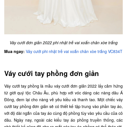
Váy cưới đơn giản 2022 phi nhật trễ vai xoắn chân xòe trắng
Mua ngay:
Váy cưới phi nhật trễ vai xoắn chân xòe trắng VC834T
Váy cưới tay phồng đơn giản
Váy cưới tay phồng là mẫu váy cưới đơn giản 2022 lấy cảm hứng
từ giới quý tộc Châu Âu, phù hợp với vóc dáng các nàng dâu Á
Đông, đem lại cho nàng vẻ yêu kiều và thanh tao. Một chiếc váy
cưới tay phồng đơn giản sẽ có thiết kế tập trung vào phần tay áo,
với độ dài ngắn của tay áo cùng độ phồng tùy vào yêu cầu của cô
dâu. Ngày nay, ngoài các kiểu tay áo phồng truyền thống, các
nhà thiết kế cũng đã cho ra mắt các tay áo phồng có thể tháo rời,