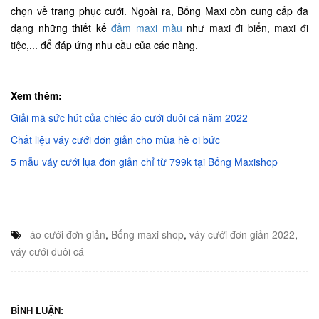
chọn về trang phục cưới.
Ngoài ra, Bống Maxi còn cung cấp đa
dạng những thiết kế
đầm maxi màu
như
maxi đi biển, maxi đi
tiệc
,... để đáp ứng nhu cầu của các nàng.
Xem thêm:
Giải mã sức hút của chiếc áo cưới đuôi cá năm 2022
Chất liệu váy cưới đơn giản cho mùa hè oi bức
5 mẫu váy cưới lụa đơn giản chỉ từ 799k tại Bống Maxishop
áo cưới đơn giản
,
Bống maxi shop
,
váy cưới đơn giản 2022
,
váy cưới đuôi cá
BÌNH LUẬN: