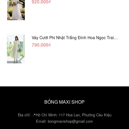
920.000₫
Váy Cưới Phi Nhật Trắng Đính Hoa Ngọc Trai
Lửng DC465
790.000₫
BỐNG MAXI SHOP
Địa chỉ: 📍Hồ Chí Minh: 117 Hoa Lan, Phường Cầu Kiệu
Email:
bongmaxishop@gmail.com