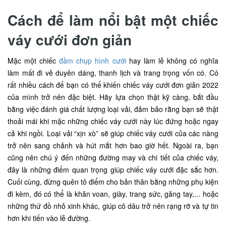
Cách để làm nổi bật một chiếc
váy cưới đơn giản
Mặc một chiếc
đầm chụp hình cưới
hay làm lễ không có nghĩa
làm mất đi vẻ duyên dáng, thanh lịch và trang trọng vốn có. Có
rất nhiều cách để bạn có thể khiến chiếc váy cưới đơn giản 2022
của mình trở nên đặc biệt. Hãy lựa chọn thật kỹ càng, bắt đầu
bằng việc đánh giá chất lượng loại vải, đảm bảo rằng bạn sẽ thật
thoải mái khi mặc những chiếc váy cưới này lúc đứng hoặc ngay
cả khi ngồi. Loại vải “xịn xò” sẽ giúp chiếc váy cưới của các nàng
trở nên sang chảnh và hút mắt hơn bao giờ hết. Ngoài ra, bạn
cũng nên chú ý đến những đường may và chi tiết của chiếc váy,
đây là những điểm quan trọng giúp chiếc váy cưới đặc sắc hơn.
Cuối cùng, đừng quên tô điểm cho bản thân bằng những phụ kiện
đi kèm, đó có thể là khăn voan, giày, trang sức, găng tay,... hoặc
những thứ đồ nhỏ xinh khác, giúp cô dâu trở nên rạng rỡ và tự tin
hơn khi tiến vào lễ đường.