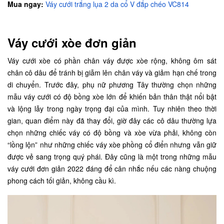
Mua ngay:
Váy cưới trắng lụa 2 da cổ V đắp chéo VC814
Váy cưới xòe đơn giản
Váy cưới xòe có phần chân váy được xòe rộng, không ôm sát
chân cô dâu để tránh bị giẫm lên chân váy và giảm hạn chế trong
di chuyển. Trước đây, phụ nữ phương Tây thường chọn những
mẫu váy cưới có độ bồng xòe lớn để khiến bản thân thật nổi bật
và lộng lẫy trong ngày trọng đại của mình. Tuy nhiên theo thời
gian, quan điểm này đã thay đổi, giờ đây các cô dâu thường lựa
chọn những chiếc váy có độ bồng và xòe vừa phải, không còn
“lồng lộn” như những chiếc váy xòe phồng cổ điển nhưng vẫn giữ
được vẻ sang trọng quý phái. Đây cũng là một trong những mẫu
váy cưới đơn giản 2022 đáng để cân nhắc nếu các nàng chuộng
phong cách tối giản, không cầu kì.