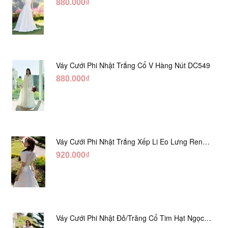
880.000₫
Váy Cưới Phi Nhật Trắng Cổ V Hàng Nút DC549
880.000₫
Váy Cưới Phi Nhật Trắng Xếp Li Eo Lưng Ren
DC547
920.000₫
Váy Cưới Phi Nhật Đỏ/Trăng Cổ Tim Hạt Ngọc
DC548