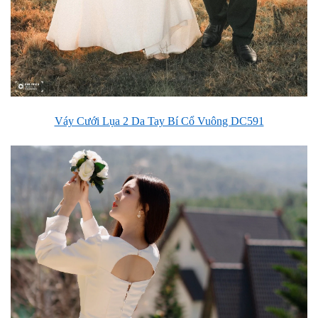
Váy Cưới Lụa 2 Da Tay Bí Cổ Vuông DC591