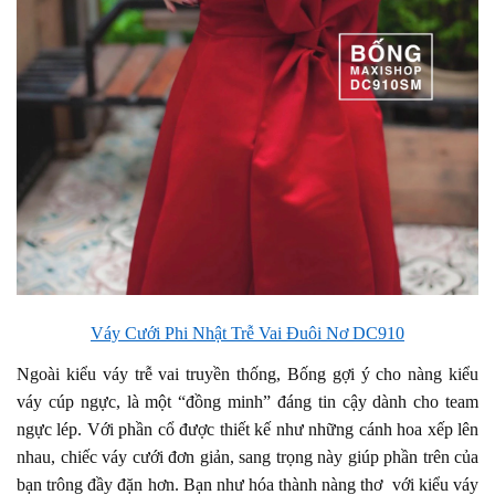
Váy Cưới Phi Nhật Trễ Vai Đuôi Nơ DC910
Ngoài kiểu váy trễ vai truyền thống, Bống gợi ý cho nàng kiểu
váy cúp ngực, là một “đồng minh” đáng tin cậy dành cho team
ngực lép. Với phần cổ được thiết kế như những cánh hoa xếp lên
nhau, chiếc váy cưới đơn giản, sang trọng này giúp phần trên của
bạn trông đầy đặn hơn. Bạn như hóa thành nàng thơ với kiểu váy