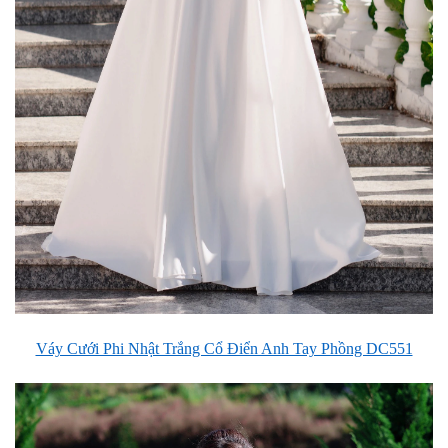
Váy Cưới Phi Nhật Trắng Cổ Điển Anh Tay Phồng DC551