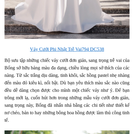
Váy Cưới Phi Nhật Trễ Vai794 DC538
Bộ sưu tập những chiếc váy cưới đơn giản, sang trọng trễ vai của
Bống sở hữu bảng màu đa dạng, chiều lòng mọi sở thích của các
nàng. Từ sắc trắng dịu dàng, tinh khôi, sắc hồng pastel nhẹ nhàng
đến màu đỏ kiêu kì, nổi bật. Dù bạn yêu thích màu sắc nào cũng
đều dễ dàng chọn được cho mình một chiếc váy như ý. Để bạn
trông mới lạ, cuốn hút hơn trong những mẫu váy cưới đơn giản,
sang trọng này, Bống đã nhấn nhá bằng các chi tiết như thiết kế
nơ chéo, bản to hay những bông hoa hồng được làm thủ công tinh
tế.