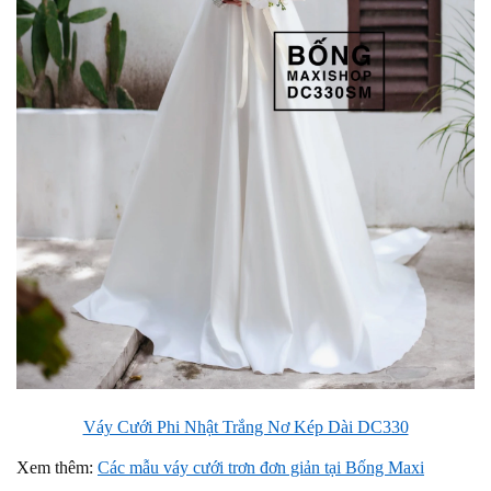
Váy Cưới Phi Nhật Trắng Nơ Kép Dài DC330
Xem thêm:
Các mẫu váy cưới trơn đơn giản tại Bống Maxi