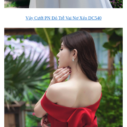
Váy Cưới PN Đỏ Trễ Vai Nơ Xéo DC540