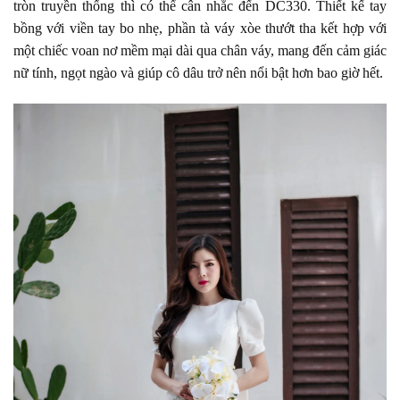
tròn truyền thống thì có thể cân nhắc đến DC330. Thiết kế tay
bồng với viền tay bo nhẹ, phần tà váy xòe thướt tha kết hợp với
một chiếc voan nơ mềm mại dài qua chân váy, mang đến cảm giác
nữ tính, ngọt ngào và giúp cô dâu trở nên nổi bật hơn bao giờ hết.