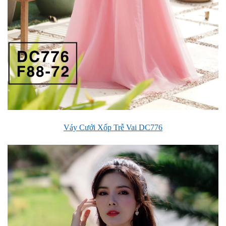
Váy Cưới Xốp Trễ Vai DC776