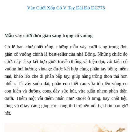
Váy Cưới Xốp Cổ V Tay Dài Đỏ DC775
Mẫu váy cưới đơn giản sang trọng cổ vuông
Có lẽ bạn chưa biết rằng, những mẫu váy cưới sang trọng đơn
giản cổ vuông chính là best-seller của nhà Bống. Những chiếc áo
cưới này là sự kết hợp giữa truyền thống và hiện đại, với kiểu cổ
vuông hơi hướng vintage được kết hợp cùng phần tay bồng mềm
mại, khéo léo che đi phần bắp tay, giúp nàng trông thon thả hơn
nhiều. Tà váy suôn dài, phần eo chiết cao vừa tôn lên vòng eo
con kiến và đường cong đầy sức hút, vừa giấu nhẹm phần thân
dưới. Thêm một vài điểm nhấn như khoét ở lưng, hay chất liệu
lông vũ ở tay càng giúp các nàng thơ trở nên nổi bật hơn bao giờ
hết.