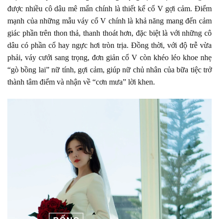
được nhiều cô dâu mê mẩn chính là thiết kể cổ V gợi cảm. Điểm
mạnh của những mẫu váy cổ V chính là khả năng mang đến cảm
giác phần trên thon thả, thanh thoát hơn, đặc biệt là với những cô
dâu có phần cổ hay ngực hơi tròn trịa. Đồng thời, với độ trễ vừa
phải, váy cưới sang trọng, đơn giản cổ V còn khéo léo khoe nhẹ
“gò bồng lai” nữ tính, gợi cảm, giúp nữ chủ nhân của bữa tiệc trở
thành tâm điểm và nhận về “cơn mưa” lời khen.