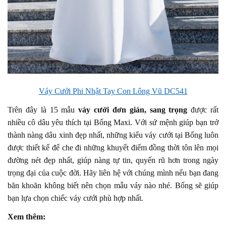
Váy Cưới Phi Nhật Tay Con Lông Vũ DC541
Trên đây là 15 mẫu
váy cưới đơn giản, sang trọng
được rất
nhiều cô dâu yêu thích tại Bống Maxi. Với sứ mệnh giúp bạn trở
thành nàng dâu xinh đẹp nhất, những kiểu váy cưới tại Bống luôn
được thiết kế để che đi những khuyết điểm đồng thời tôn lên mọi
đường nét đẹp nhất, giúp nàng tự tin, quyến rũ hơn trong ngày
trọng đại của cuộc đời. Hãy liên hệ với chúng mình nếu bạn đang
băn khoăn không biết nên chọn mẫu váy nào nhé. Bống sẽ giúp
bạn lựa chọn chiếc váy cưới phù hợp nhất.
Xem thêm: