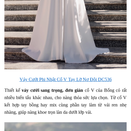
Váy Cưới Phi Nhật Cổ V Tay Lỡ Nơ Đôi DC536
Thiết kế
váy cưới sang trọng, đơn giản
cổ V của Bống có rất
nhiều biến tấu khác nhau, cho nàng thỏa sức lựa chọn. Từ cổ V
kết hợp tay bồng hay mix cùng phần tay làm từ vải ren nhẹ
nhàng, giúp nàng khoe trọn làn da dưới lớp vải.