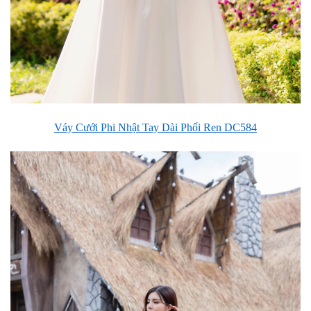
Váy Cưới Phi Nhật Tay Dài Phối Ren DC584