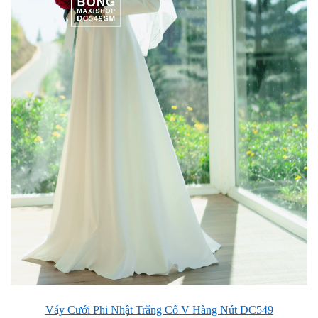
Váy Cưới Phi Nhật Trắng Cổ V Hàng Nút DC549